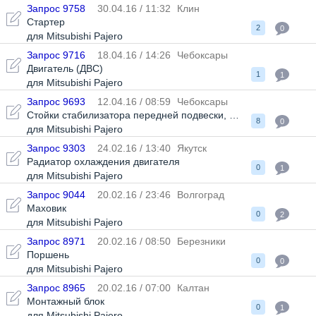
Запрос 9758
30.04.16 / 11:32
Клин
Стартер
2
0
для Mitsubishi Pajero
Запрос 9716
18.04.16 / 14:26
Чебоксары
Двигатель (ДВС)
1
1
для Mitsubishi Pajero
Запрос 9693
12.04.16 / 08:59
Чебоксары
Стойки стабилизатора передней подвески
,
Накладки тормозн
8
0
для Mitsubishi Pajero
Запрос 9303
24.02.16 / 13:40
Якутск
Радиатор охлаждения двигателя
0
1
для Mitsubishi Pajero
Запрос 9044
20.02.16 / 23:46
Волгоград
Маховик
0
2
для Mitsubishi Pajero
Запрос 8971
20.02.16 / 08:50
Березники
Поршень
0
0
для Mitsubishi Pajero
Запрос 8965
20.02.16 / 07:00
Калтан
Монтажный блок
0
1
для Mitsubishi Pajero