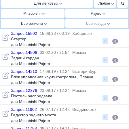
Для легковых
Любое
Mitsubishi
Pajero
Все регионы
Все города
Запрос 15802
15.08.23 / 03:19
Хабаровск
Стартер
0
0
для Mitsubishi Pajero
Запрос 14506
03.02.20 / 21:54
Москва
Задний кардан
0
0
для Mitsubishi Pajero
Запрос 14310
17.09.19 / 12:24
Екатеринбург
Блок управления круиз контролем
,
Планка
,
Подрулевой шле
0
0
для Mitsubishi Pajero
Запрос 12276
23.09.17 / 12:24
Москва
Постель распредвала
0
0
для Mitsubishi Pajero
Запрос 11902
26.07.17 / 12:43
Владивосток
Редуктор заднего моста
0
0
для Mitsubishi Pajero
Запрос 11788
08.07.17 / 19:11
Брянск