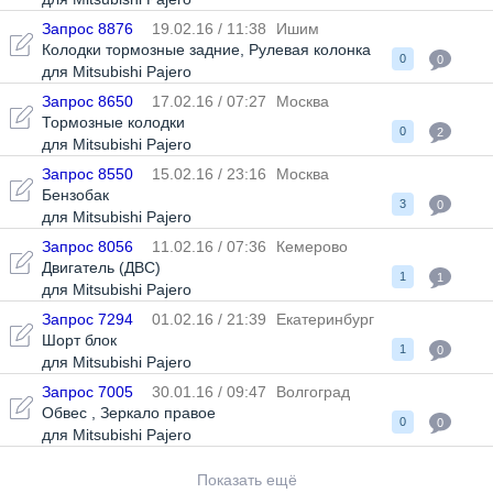
Запрос 8876
19.02.16 / 11:38
Ишим
Колодки тормозные задние
,
Рулевая колонка
0
0
для Mitsubishi Pajero
Запрос 8650
17.02.16 / 07:27
Москва
Тормозные колодки
0
2
для Mitsubishi Pajero
Запрос 8550
15.02.16 / 23:16
Москва
Бензобак
3
0
для Mitsubishi Pajero
Запрос 8056
11.02.16 / 07:36
Кемерово
Двигатель (ДВС)
1
1
для Mitsubishi Pajero
Запрос 7294
01.02.16 / 21:39
Екатеринбург
Шорт блок
1
0
для Mitsubishi Pajero
Запрос 7005
30.01.16 / 09:47
Волгоград
Обвес
,
Зеркало правое
0
0
для Mitsubishi Pajero
Показать ещё