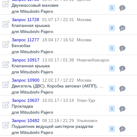
Двухмассовый маховик
1
2
для Mitsubishi Pajero
Запрос 11728
01.07.17 / 22:31
Москва
Клапанная крышка
0
10
для Mitsubishi Pajero
Запрос 11277
18.04.17 / 16:52
Москва
Бензобак
1
2
для Mitsubishi Pajero
Запрос 10917
13.02.17 / 01:38
Новочебоксарск
Клапанная крышка
0
1
для Mitsubishi Pajero
Запрос 10900
12.02.17 / 12:22
Москва
Двигатель (ДВС)
,
Коробка автомат (АКПП)
,
Селектор АКПП
0
0
для Mitsubishi Pajero
Запрос 10637
10.01.17 / 13:14
Улан-Удэ
Прокладка
1
0
для Mitsubishi Pajero
Запрос 10482
08.12.16 / 21:29
Ульяновск
Подшипник ведущей шестерни раздатки
0
0
для Mitsubishi Pajero