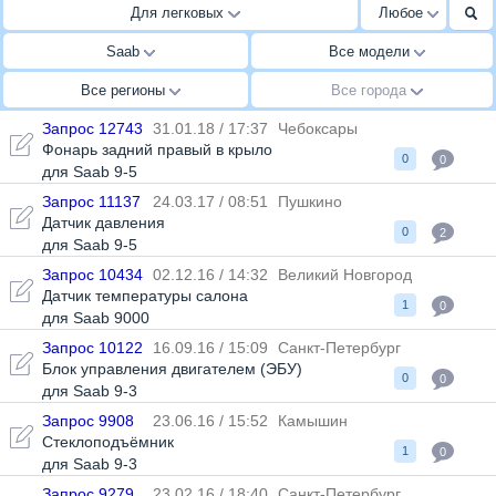
Для легковых
Любое
Saab
Все модели
Все регионы
Все города
Запрос 12743
31.01.18 / 17:37
Чебоксары
Фонарь задний правый в крыло
0
0
для Saab 9-5
Запрос 11137
24.03.17 / 08:51
Пушкино
Датчик давления
0
2
для Saab 9-5
Запрос 10434
02.12.16 / 14:32
Великий Новгород
Датчик температуры салона
1
0
для Saab 9000
Запрос 10122
16.09.16 / 15:09
Санкт-Петербург
Блок управления двигателем (ЭБУ)
0
0
для Saab 9-3
Запрос 9908
23.06.16 / 15:52
Камышин
Стеклоподъёмник
1
0
для Saab 9-3
Запрос 9279
23.02.16 / 18:40
Санкт-Петербург