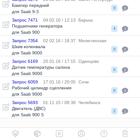
Бампер передний
0
0
для Saab 9-3
Запрос 7471
04.02.16 / 12:13
Барыш
Подшипники генератора
4
3
для Saab 900
Запрос 7354
02.02.16 / 18:37
Милютинская
Шкив коленвала
0
0
для Saab 9000
Запрос 6169
20.01.16 / 17:15
Одинцово
Датчик температуры салона
0
0
для Saab 9000
Запрос 6059
17.01.16 / 20:05
Сочи
Рабочий цилиндр сцепления
0
0
для Saab 9000
Запрос 5693
01.11.15 / 08:38
Челябинск
Двигатель (ДВС)
2
1
для Saab 900 S