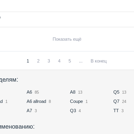
е
Показать ещё
1
2
3
4
5
...
В конец
:
асти Audi по моделям
A6
A8
Q5
85
13
13
ad
A6 allroad
Coupe
Q7
1
8
1
24
A7
Q3
TT
3
4
3
:
запчасти Audi по наименованию