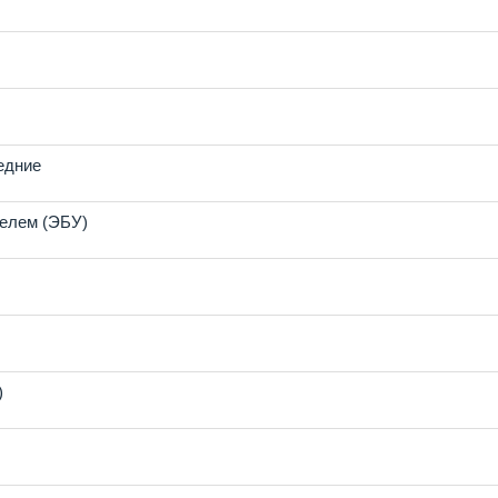
едние
телем (ЭБУ)
)