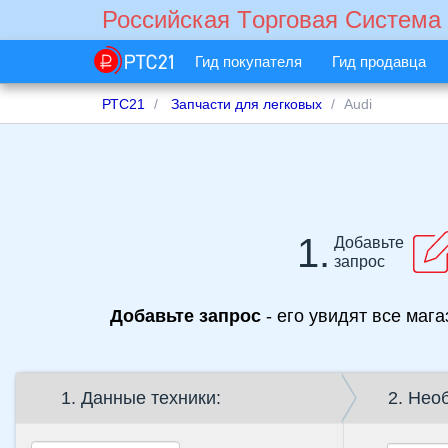
Российская Tорговая Cистема
Гид покупателя
Гид продавца
РТС21
Запчасти для легковых
Audi
1.
Добавьте
запрос
Добавьте запрос
- его увидят все маг
1. Данные техники:
2. Нео