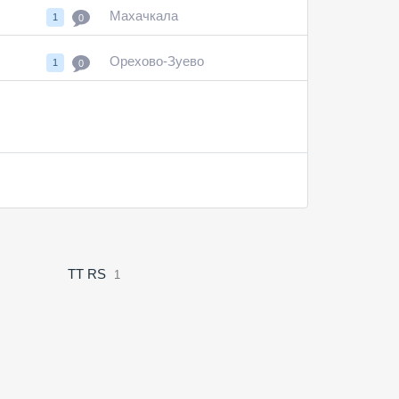
Махачкала
1
0
Орехово-Зуево
1
0
TT RS
1