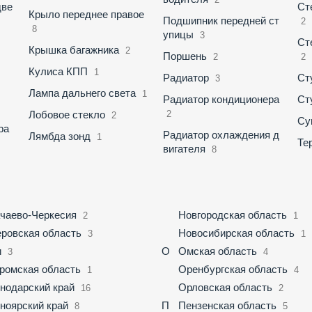
две
Ст
Крыло переднее правое
Подшипник передней ст
2
8
упицы
3
Ст
Крышка багажника
2
Поршень
2
2
Кулиса КПП
1
Радиатор
Ст
3
Лампа дальнего света
1
Радиатор кондиционера
Ст
Лобовое стекло
2
2
Су
ра
Радиатор охлаждения д
Лямбда зонд
1
Те
вигателя
8
чаево-Черкесия
Новгородская область
2
1
ровская область
Новосибирская область
3
1
и
О
Омская область
3
4
ромская область
Оренбургская область
1
4
нодарский край
Орловская область
16
2
ноярский край
П
Пензенская область
8
5