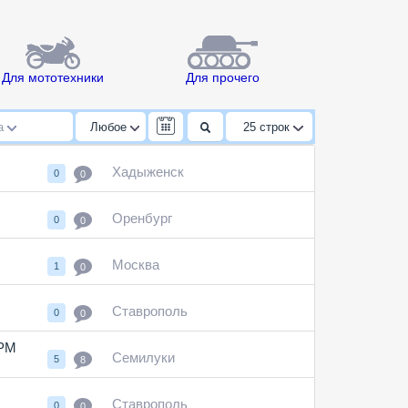
Для мототехники
Для прочего
да
Любое
25
строк
Хадыженск
0
0
Оренбург
0
0
Москва
1
0
Ставрополь
0
0
ГРМ
Семилуки
5
8
Ставрополь
0
0