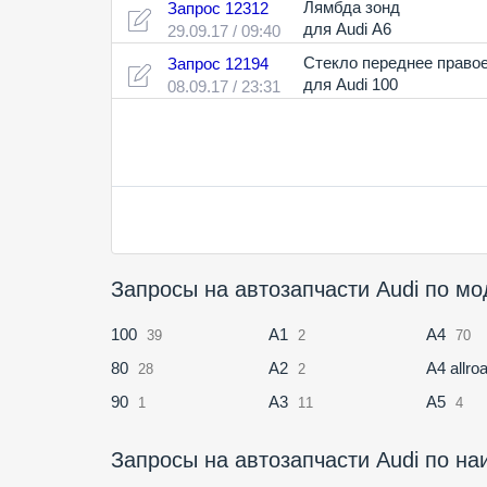
Лямбда зонд
Запрос 12312
для Audi A6
29.09.17 / 09:40
Стекло переднее право
Запрос 12194
для Audi 100
08.09.17 / 23:31
Запросы на автозапч
100
A1
A4
39
2
70
80
A2
A4 allro
28
2
90
A3
A5
1
11
4
Запросы на авто