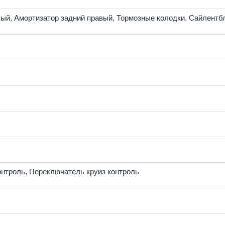
вый
,
Амортизатор задний правый
,
Тормозные колодки
,
Сайлентб
онтроль
,
Переключатель круиз контроль