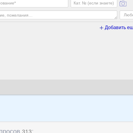
Добавить ещ
апросов
:
313