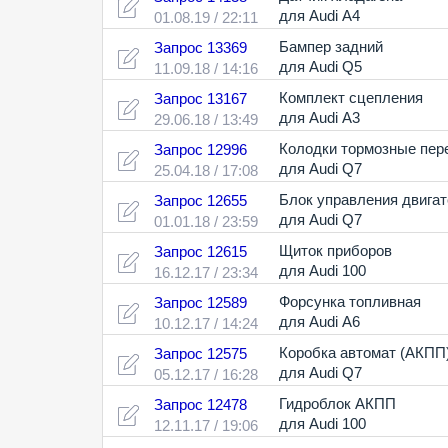
для Audi A4
01.08.19 / 22:11
Бампер задний
Запрос 13369
для Audi Q5
11.09.18 / 14:16
Комплект сцепления
Запрос 13167
для Audi A3
29.06.18 / 13:49
Колодки тормозные пер
Запрос 12996
для Audi Q7
25.04.18 / 17:08
Блок управления двига
Запрос 12655
для Audi Q7
01.01.18 / 23:59
Щиток приборов
Запрос 12615
для Audi 100
16.12.17 / 23:34
Форсунка топливная
Запрос 12589
для Audi A6
10.12.17 / 14:24
Коробка автомат (АКПП
Запрос 12575
для Audi Q7
05.12.17 / 16:28
Гидроблок АКПП
Запрос 12478
для Audi 100
12.11.17 / 19:06