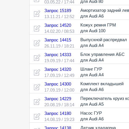
для Audi 80
03.05.22 / 17:44
Амортизатор задний ле
Запрос 15189
для Audi A6
13.11.21 / 12:52
Кожух ремня ГРМ
Запрос 14520
для Audi 100
14.02.20 / 08:53
Выпускной распредвал
Запрос 14415
для Audi A4
26.11.19 / 18:21
Блок управления АБС
Запрос 14333
для Audi A4
19.09.19 / 17:44
Шланг ГУР
Запрос 14320
для Audi A4
17.09.19 / 12:49
Комплект вкладышей
Запрос 14300
для Audi A6
17.09.19 / 12:00
Переключатель круиз к
Запрос 14229
для Audi A5
20.08.19 / 18:14
Насос ГУР
Запрос 14180
для Audi A6
14.08.19 / 19:23
Датчик хладагена
Запрос 14138