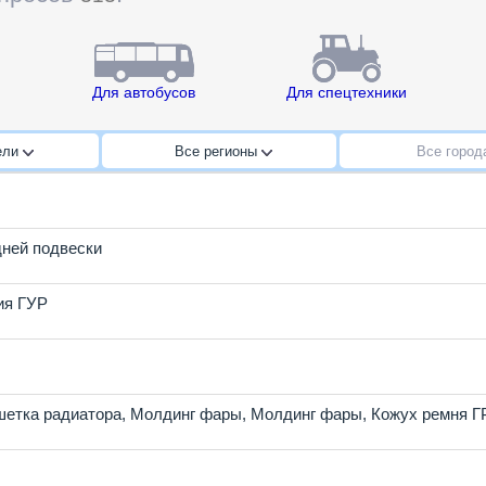
Для автобусов
Для спецтехники
ели
Все регионы
Все горо
дней подвески
ия ГУР
шетка радиатора
,
Молдинг фары
,
Молдинг фары
,
Кожух ремня 