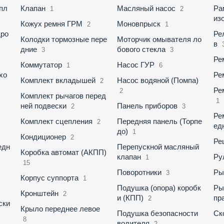
пл
Клапан
Масляный насос
Ра
1
2
из
Кожух ремня ГРМ
Моновпрыск
2
1
дро
Ре
Колодки тормозные пере
Моторчик омывателя ло
в
дние
бового стекла
3
3
Ре
Коммутатор
Насос ГУР
1
6
хо
Ре
Комплект вкладышей
Насос водяной (Помпа)
2
Ре
2
Комплект рычагов перед
1
ней подвески
Панель приборов
2
3
Ре
Комплект сцепления
Передняя панель (Торпе
2
ед
до)
1
Кондиционер
2
Ре
едн
Перепускной масляный
Коробка автомат (АКПП)
клапан
Ру
1
15
Поворотники
Ры
3
Корпус суппорта
1
Подушка (опора) коробк
Ры
Кронштейн
2
и (КПП)
пр
2
ски
Крыло переднее левое
Подушка безопасности
Ск
8
водителя
2