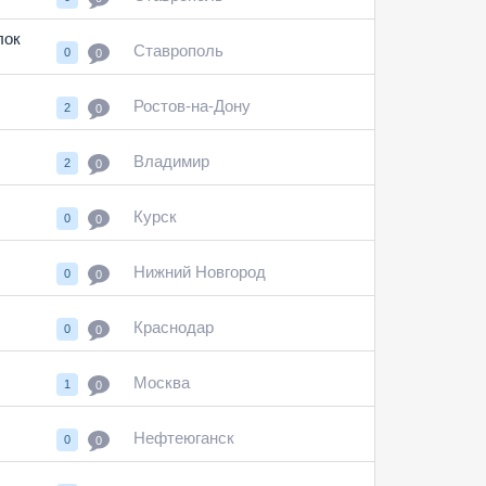
лок
Ставрополь
0
0
Ростов-на-Дону
2
0
Владимир
2
0
Курск
0
0
Нижний Новгород
0
0
Краснодар
0
0
Москва
1
0
Нефтеюганск
0
0