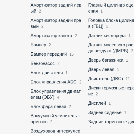
Амортизатор задний лев
Главный цилиндр сце
ый
ения
2
1
Амортизатор задний пра
Головка блока цилин
вый
в (ГБЦ)
2
3
Амортизатор капота
Датчик кислорода
2
1
Бампер
Датчик массового рас
2
да воздуха (ДМРВ)
2
Бампер передний
15
Дверь багажника
1
Бензонасос
2
Дверь левая
1
Блок двигателя
1
Двигатель (ДВС)
11
Блок управления АБС
2
Диски тормозные пер
Блок управления двигат
ие
2
елем (ЭБУ)
4
Дисплей
1
Блок фара левая
2
Заднее сиденье
1
Вакуумный усилитель т
ормозов
Задние тормозные ди
2
1
Воздуховод интеркулер