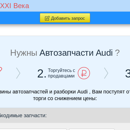
 XXI Века
Добавить запрос
Нужны
Автозапчасти Audi
?
2.
3
Торгуйтесь с
продавцами
азины автозапчастей и разборки Audi , Вам поступят 
торги со снижением цены:
бходимые запчасти: