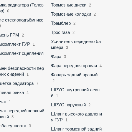
мка радиатора (Телев
Тормозные диски
2
ор)
6
Тормозные колодки
2
ле стеклоподъёмнико
Трамблер
2
3
Трос газа
2
мень ГРМ
2
Усилитель переднего ба
мкомплект ГУР
1
мпера
3
мкомплект сцепления
Фара
3
Фара передняя правая
4
мни безопасности пер
них сидений
1
Фонарь задний правый
2
шетка радиатора
7
ШРУС внутренний левы
левая рейка
4
й
1
чаг
1
ШРУС наружный
2
чаг передний верхний
Шланг высокого давлени
авый
3
я ГУР
1
оба суппорта
3
Шланг тормозной задний