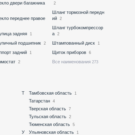
екло двери багажника
2
Шланг тормозной передн
екло переднее правое
ий
2
Шланг турбокомпрессор
упица задняя
а
1
2
упичный подшипник
Штампованный диск
2
1
ппорт задний
Щиток приборов
1
6
рмостат
Все наименования
2
273
Т
Тамбовская область
1
Татарстан
4
Тверская область
7
Тульская область
2
Тюменская область
5
У
Ульяновская область
1