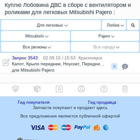
Куплю Лобовина ДВС в сборе с вентилятором и
роликами для легковых Mitsubishi Pajero
:
Для легковых
Любое
Mitsubishi
Pajero
Все регионы
Все города
Запрос 3543
02.09.15 / 15:53
Красноярск
Капот
,
Крыло переднее
,
Ноускат
,
Передний подрамник
,
Зерк
0
3
для Mitsubishi Pajero
Гид покупателя
Гид продавца
Запчасти покупают и продают здесь
Все предложения являются публичной офертой