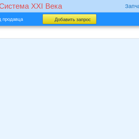
 Cистема XXI Века
Запч
д продавца
Добавить запрос