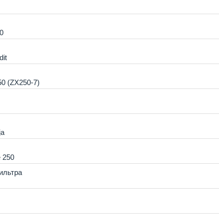
W250
it
0 (ZX250-7)
ja
gle 250
ильтра