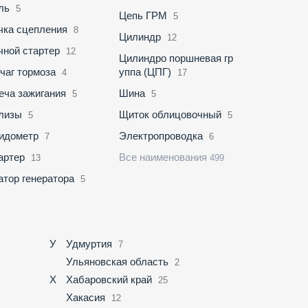
ль
5
Цепь ГРМ
5
чка сцепления
8
Цилиндр
12
чной стартер
12
Цилиндро поршневая гр
чаг тормоза
уппа (ЦПГ)
4
17
еча зажигания
Шина
5
5
лизы
Щиток облицовочный
5
5
идометр
Электропроводка
7
6
артер
Все наименования
13
499
атор генератора
5
У
Удмуртия
7
Ульяновская область
2
Х
Хабаровский край
25
Хакасия
12