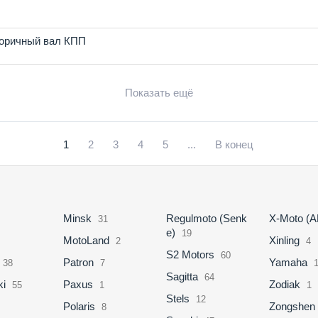
оричный вал КПП
Показать ещё
1
2
3
4
5
...
В конец
Minsk
Regulmoto (Senk
X-Moto (
31
e)
19
MotoLand
Xinling
2
4
S2 Motors
60
Patron
Yamaha
38
7
Sagitta
64
i
Paxus
Zodiak
55
1
1
Stels
12
Polaris
Zongshen
8