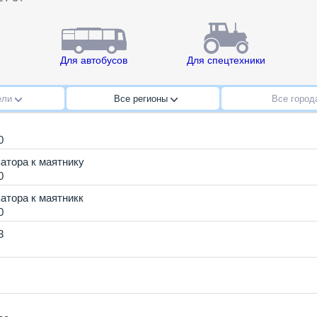
Для автобусов
Для спецтехники
ели
Все регионы
Все горо
0
атора к маятнику
0
атора к маятникк
0
3