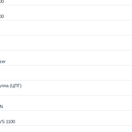
00
00
zer
уппа (ЦПГ)
0N
VS 1100