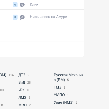
Клин
0
0
Николаевск-на-Амуре
0
0
ABM)
ДТЗ
Русская Механик
114
2
а (RM)
5
ЗиД
28
ТМЗ
1
ИЖ
100
10
УМПО
1
ЛМЗ
1
Урал (ИМЗ)
3
МВП
8
28