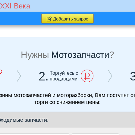
 XXI Века
Добавить запрос
Нужны
Мотозапчасти
?
2.
3
Торгуйтесь с
продавцами
азины мотозапчастей и моторазборки, Вам поступят 
торги со снижением цены:
бходимые запчасти: