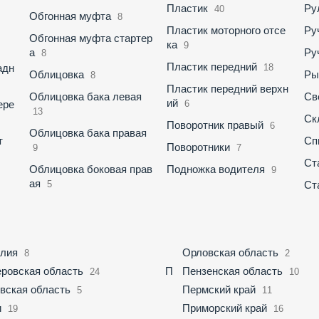
Пластик
Ру
40
Обгонная муфта
8
Пластик моторного отсе
Ру
Обгонная муфта стартер
ка
9
а
Ру
8
Пластик передний
адн
18
Облицовка
Ры
8
Пластик передний верхн
Облицовка бака левая
Св
ий
ере
6
13
Ск
Поворотник правый
6
Облицовка бака правая
т
Сп
Поворотники
9
7
Ст
Облицовка боковая прав
Подножка водителя
9
ая
5
Ст
лия
Орловская область
8
2
ровская область
П
Пензенская область
24
10
вская область
Пермский край
5
11
и
Приморский край
19
16