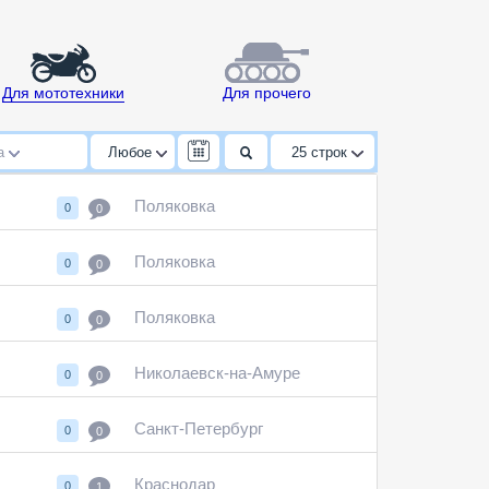
Для мототехники
Для прочего
да
Любое
25
строк
Поляковка
0
0
Поляковка
0
0
Поляковка
0
0
Николаевск-на-Амуре
0
0
Санкт-Петербург
0
0
Краснодар
0
1