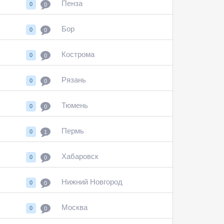
Пенза
0
0
Бор
0
0
Кострома
0
0
Рязань
0
0
Тюмень
0
0
Пермь
0
1
Хабаровск
0
0
Нижний Новгород
0
0
Москва
0
0