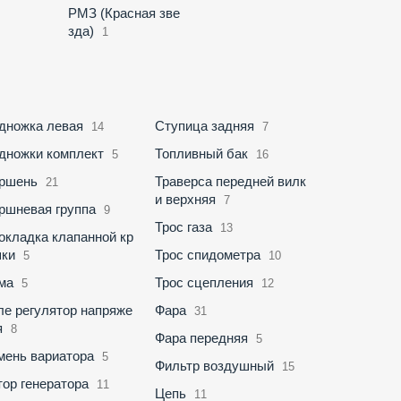
РМЗ (Красная зве
зда)
1
дножка левая
Ступица задняя
14
7
дножки комплект
Топливный бак
5
16
ршень
Траверса передней вилк
21
и верхняя
7
ршневая группа
9
Трос газа
13
окладка клапанной кр
ки
Трос спидометра
5
10
ма
Трос сцепления
5
12
ле регулятор напряже
Фара
31
я
8
Фара передняя
5
мень вариатора
5
Фильтр воздушный
15
тор генератора
11
Цепь
11