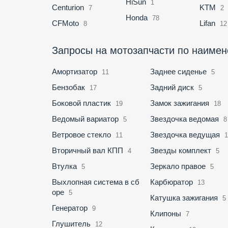
HiSun
1
Centurion
KTM
7
2
Honda
78
CFMoto
Lifan
8
12
Запросы на мотозапчасти по наиме
Амортизатор
Заднее сиденье
11
5
Бензобак
Задний диск
17
5
Боковой пластик
Замок зажигания
19
18
Ведомый вариатор
Звездочка ведомая
5
8
Ветровое стекло
Звездочка ведущая
11
Вторичный вал КПП
Звезды комплект
4
5
Втулка
Зеркало правое
5
5
Выхлопная система в сб
Карбюратор
13
оре
5
Катушка зажигания
5
Генератор
9
Клипоны
7
Глушитель
12