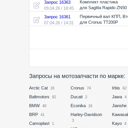
Комплект пластика
Запрос 16363
для Sagitta Rapido ZN50
09.04.26 / 18:45
Первичный вал КПП
,
Вт
Запрос 16361
для Cronus TT200P
07.04.26 / 14:31
:
Запросы на мотозапчасти по марке
Arctic Cat
Cronus
Irbis
18
74
62
Baltmotors
Ducati
Jawa
82
2
4
BMW
Econika
Jianshe
40
16
BRP
Harley-Davidson
Kawasak
41
3
Camoplast
Kayo
1
4