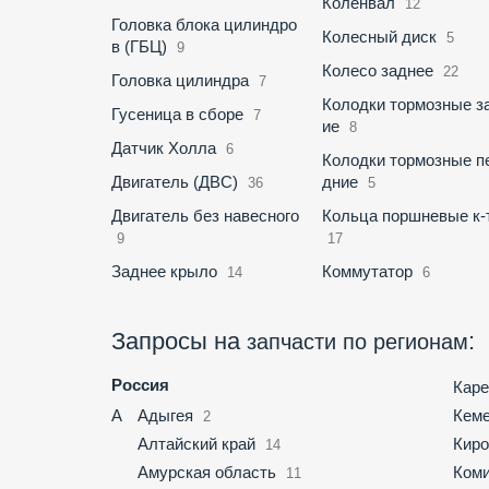
Коленвал
12
Головка блока цилиндро
Колесный диск
5
в (ГБЦ)
9
Колесо заднее
22
Головка цилиндра
7
Колодки тормозные з
Гусеница в сборе
7
ие
8
Датчик Холла
6
Колодки тормозные п
Двигатель (ДВС)
дние
36
5
Двигатель без навесного
Кольца поршневые к-
9
17
Заднее крыло
Коммутатор
14
6
Запросы на
:
запчасти по регионам
Россия
Каре
А
Адыгея
Кеме
2
Алтайский край
Киро
14
Амурская область
Ком
11