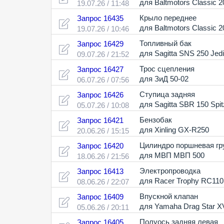
для Baltmotors Classic 2
19.07.26 / 11:48
Крыло переднее
Запрос 16435
для Baltmotors Classic 2
19.07.26 / 10:46
Топливный бак
Запрос 16429
для Sagitta SNS 250 Jedi
09.07.26 / 21:52
Трос сцепления
Запрос 16427
для ЗиД 50-02
06.07.26 / 07:56
Ступица задняя
Запрос 16426
для Sagitta SBR 150 Spit
05.07.26 / 10:08
Бензобак
Запрос 16421
для Xinling GX-R250
20.06.26 / 15:15
Цилиндро поршневая гр
Запрос 16420
для МВП МВП 500
18.06.26 / 21:56
Электропроводка
Запрос 16413
для Racer Trophy RC11
08.06.26 / 22:07
Впускной клапан
Запрос 16409
для Yamaha Drag Star X
05.06.26 / 20:11
Полуось задняя левая
Запрос 16405