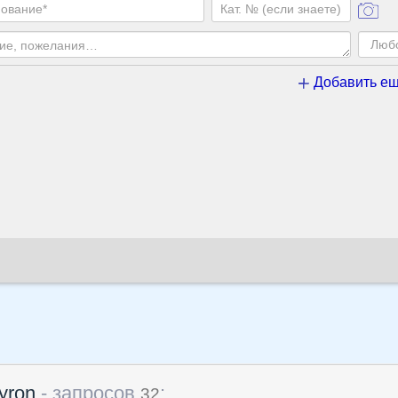
Добавить ещ
yron
- запросов
:
32