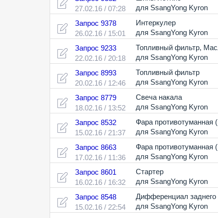
для SsangYong Kyron
27.02.16 / 07:28
Интеркулер
Запрос 9378
для SsangYong Kyron
26.02.16 / 15:01
Топливный фильтр
,
Мас
Запрос 9233
для SsangYong Kyron
22.02.16 / 20:18
Топливный фильтр
Запрос 8993
для SsangYong Kyron
20.02.16 / 12:46
Свеча накала
Запрос 8779
для SsangYong Kyron
18.02.16 / 13:52
Фара противотуманная 
Запрос 8532
для SsangYong Kyron
15.02.16 / 21:37
Фара противотуманная 
Запрос 8663
для SsangYong Kyron
17.02.16 / 11:36
Стартер
Запрос 8601
для SsangYong Kyron
16.02.16 / 16:32
Дифференциал заднего
Запрос 8548
для SsangYong Kyron
15.02.16 / 22:54