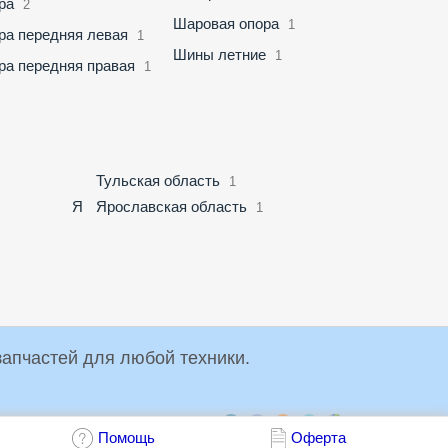
ра
2
Шаровая опора
1
ра передняя левая
1
Шины летние
1
ра передняя правая
1
Тульская область
1
Я
Ярославская область
1
упки и продажи запчастей для любой техники.
Обсудить:
Помощь
Оферта