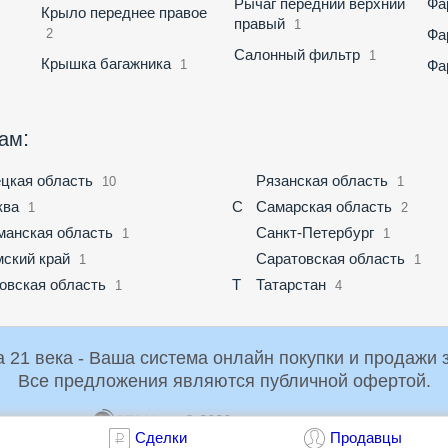
Рычаг передний верхний
Фа
Крыло переднее правое
правый
1
2
Фа
Салонный фильтр
1
Крышка багажника
1
Фа
:
нам
цкая область
Рязанская область
10
1
ква
С
Самарская область
1
2
анская область
Санкт-Петербург
1
1
ский край
Саратовская область
1
1
овская область
Т
Татарстан
1
4
Российская Торговая Система 21 века - Ваша система онлайн пок
Все предложения являются публичной офертой.
© 2026
dir@rts21.ru
1.1
Сделки
Продавцы