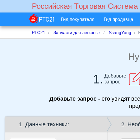
Российская Tорговая Cистема
Гид покупателя
Гид продавца
РТС21
Запчасти для легковых
SsangYong
Н
1.
Добавьте
запрос
Добавьте запрос
- его увидят вс
пре
1. Данные техники:
2. Нео