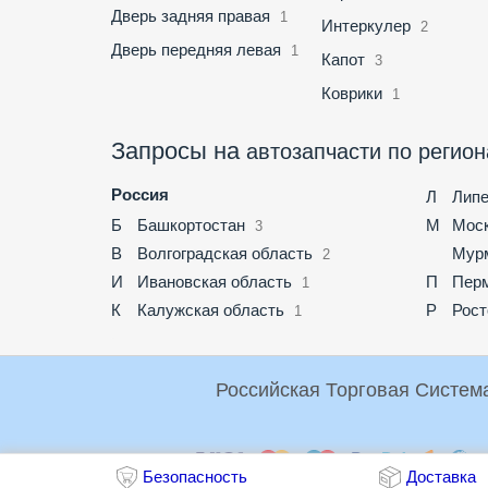
Дверь задняя правая
1
Интеркулер
2
Дверь передняя левая
1
Капот
3
Коврики
1
Запросы на
автозапчасти по регио
Россия
Л
Липе
Б
Башкортостан
М
Мос
3
В
Волгоградская область
Мурм
2
И
Ивановская область
П
Перм
1
К
Калужская область
Р
Рост
1
Оплата:
Безопасность
Доставка