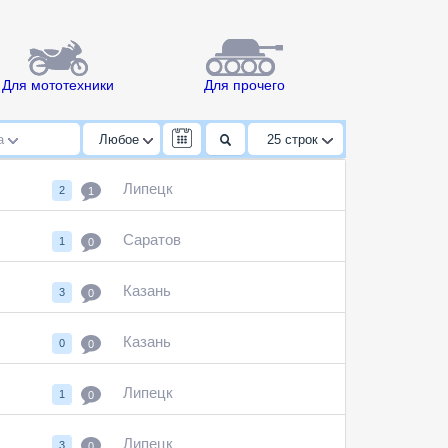
Для мототехники
Для прочего
да
Любое
25
строк
Липецк
2
1
Саратов
1
0
Казань
3
0
Казань
0
0
Липецк
1
0
Липецк
3
0