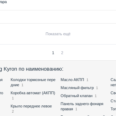
ара
Показать ещё
1
2
:
g Kyron по наименованию
ая
Колодки тормозные пере
Масло АКПП
Са
1
дние
не
1
Масляный фильтр
1
го
Коробка автомат (АКПП)
Св
Обратный клапан
1
1
Ст
Панель заднего фонаря
Крыло переднее левое
правая
То
1
2