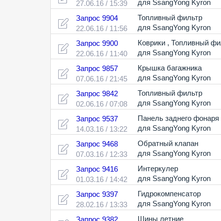
для SsangYong Kyron
27.06.16 / 15:39
Топливный фильтр
Запрос 9904
для SsangYong Kyron
22.06.16 / 11:56
Коврики
,
Топливный фи
Запрос 9900
для SsangYong Kyron
22.06.16 / 11:40
Крышка багажника
Запрос 9857
для SsangYong Kyron
07.06.16 / 21:45
Топливный фильтр
Запрос 9842
для SsangYong Kyron
02.06.16 / 07:08
Панель заднего фонаря
Запрос 9537
для SsangYong Kyron
14.03.16 / 13:22
Обратный клапан
Запрос 9468
для SsangYong Kyron
07.03.16 / 12:33
Интеркулер
Запрос 9416
для SsangYong Kyron
01.03.16 / 14:42
Гидрокомпенсатор
Запрос 9397
для SsangYong Kyron
28.02.16 / 13:33
Шины летние
Запрос 9382