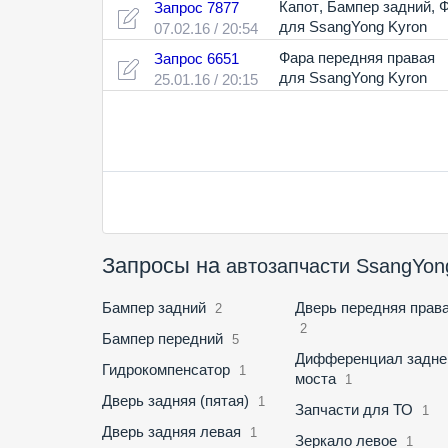
Капот
,
Бампер задний
,
Ф
Запрос 7877
для SsangYong Kyron
07.02.16 / 20:54
Фара передняя правая
Запрос 6651
для SsangYong Kyron
25.01.16 / 20:15
Запросы на
автозапчасти SsangYon
Бампер задний
Дверь передняя прав
2
2
Бампер передний
5
Дифференциал задне
Гидрокомпенсатор
1
моста
1
Дверь задняя (пятая)
1
Запчасти для ТО
1
Дверь задняя левая
1
Зеркало левое
1