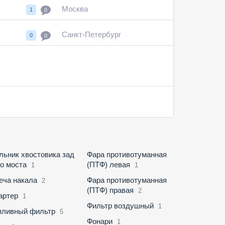
Москва
1
0
Санкт-Петербург
0
0
льник хвостовика зад
Фара противотуманная
го моста
(ПТФ) левая
1
1
еча накала
Фара противотуманная
2
(ПТФ) правая
2
артер
1
Фильтр воздушный
1
пливный фильтр
5
Фонари
1