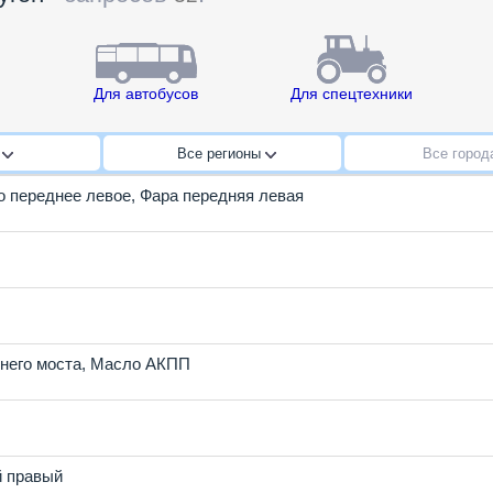
Для автобусов
Для спецтехники
n
Все регионы
Все горо
 переднее левое
,
Фара передняя левая
него моста
,
Масло АКПП
й правый