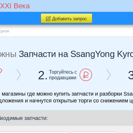
 XXI Века
Добавить запрос
Kyron
ужны
Запчасти на SsangYong Kyr
2.
3
Торгуйтесь с
продавцами
е магазины где можно купить запчасти и разборки Ssa
дложения и начнутся открытые торги со снижением ц
бходимые запчасти: