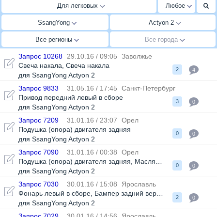
Для легковых
Любое
SsangYong
Actyon 2
Все регионы
Все города
Запрос 10268
29.10.16 / 09:05
Заволжье
Свеча накала
,
Свеча накала
2
4
для SsangYong Actyon 2
Запрос 9833
31.05.16 / 17:45
Санкт-Петербург
Привод передний левый в сборе
3
0
для SsangYong Actyon 2
Запрос 7209
31.01.16 / 23:07
Орел
Подушка (опора) двигателя задняя
0
0
для SsangYong Actyon 2
Запрос 7090
31.01.16 / 00:38
Орел
Подушка (опора) двигателя задняя
,
Масляный фильтр
0
0
для SsangYong Actyon 2
Запрос 7030
30.01.16 / 15:08
Ярославль
Фонарь левый в сборе
,
Бампер задний верхний
2
0
для SsangYong Actyon 2
Запрос 7029
30.01.16 / 14:56
Ярославль