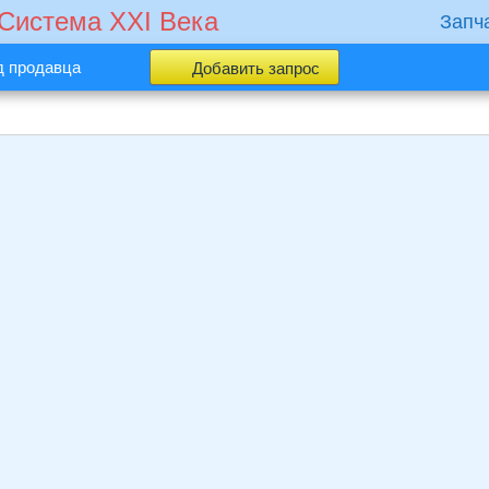
 Cистема XXI Века
Запч
д продавца
Добавить запрос