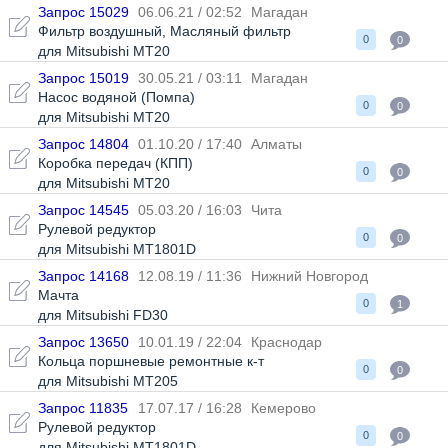
Запрос 15029
06.06.21 / 02:52
Магадан
Фильтр воздушный
,
Масляный фильтр
0
0
для Mitsubishi MT20
Запрос 15019
30.05.21 / 03:11
Магадан
Насос водяной (Помпа)
0
0
для Mitsubishi MT20
Запрос 14804
01.10.20 / 17:40
Алматы
Коробка передач (КПП)
0
0
для Mitsubishi MT20
Запрос 14545
05.03.20 / 16:03
Чита
Рулевой редуктор
0
0
для Mitsubishi MT1801D
Запрос 14168
12.08.19 / 11:36
Нижний Новгород
Мачта
0
1
для Mitsubishi FD30
Запрос 13650
10.01.19 / 22:04
Краснодар
Кольца поршневые ремонтные к-т
0
0
для Mitsubishi MT205
Запрос 11835
17.07.17 / 16:28
Кемерово
Рулевой редуктор
0
0
для Mitsubishi MT1801D