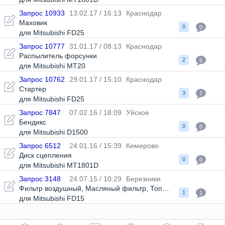
Запрос 10933
13.02.17 / 16:13
Краснодар
Маховик
0
0
для Mitsubishi FD25
Запрос 10777
31.01.17 / 08:13
Краснодар
Распылитель форсунки
2
5
для Mitsubishi MT20
Запрос 10762
29.01.17 / 15:10
Краснодар
Стартер
3
7
для Mitsubishi FD25
Запрос 7847
07.02.16 / 18:09
Уйское
Бендикс
0
0
для Mitsubishi D1500
Запрос 6512
24.01.16 / 15:39
Кемерово
Диск сцепления
0
0
для Mitsubishi MT1801D
Запрос 3148
24.07.15 / 10:29
Березники
Фильтр воздушный
,
Масляный фильтр
,
Топливный фильтр
,
Фи
1
1
для Mitsubishi FD15