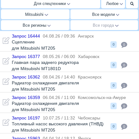
Для спецтехники
Любое
Mitsubishi
Все модели
Все регионы
Все города
Запрос 16444
04.08.26 / 09:36
Ангарск
Сцепление
0
0
для Mitsubishi MT205
Запрос 16377
08.05.26 / 06:00
Хабаровск
Главная пара заднего редуктора
0
0
для Mitsubishi MT1801D
Запрос 16362
08.04.26 / 14:40
Красноярск
Радиатор охлаждения двигателя
0
1
для Mitsubishi MT205
Запрос 16359
06.04.26 / 11:00
Комсомольск-на-Амуре
Радиатор охлаждения двигателя
0
0
для Mitsubishi MT205
Запрос 16197
10.07.25 / 11:32
Чебоксары
Топливный насос высокого давления (ТНВД)
0
0
для Mitsubishi MT205
Запрос 15963
04.04.24 / 18:12
Якутск