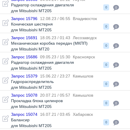
Радиатор охлаждения двигателя
0
0
для Mitsubishi MT205
Запрос 15796
12.08.23 / 06:55
Владивосток
Коническая шестерня
0
0
для Mitsubishi MT205
Запрос 15691
18.05.23 / 01:43
Лесозаводск
Механическая коробка передач (МКПП)
0
0
для Mitsubishi MT20
Запрос 15686
09.05.23 / 15:30
Красноярск
Радиатор охлаждения двигателя
0
0
для Mitsubishi MT205
Запрос 15379
15.06.22 / 23:27
Камышлов
Гидрораспределитель
0
0
для Mitsubishi MT205
Запрос 15078
20.07.21 / 05:57
Камышлов
Прокладка блока цилинров
0
0
для Mitsubishi MT205
Запрос 15074
16.07.21 / 03:45
Хабаровск
Балансир
0
0
для Mitsubishi MT205