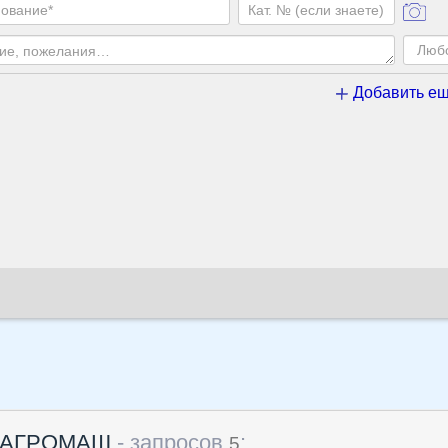
Добавить ещ
ки АГРОМАШ
- запросов
:
5