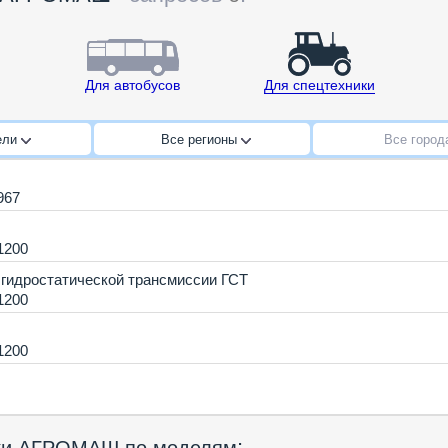
Для автобусов
Для спецтехники
ели
Все регионы
Все горо
967
1200
гидростатической трансмиссии ГСТ
1200
1200
: