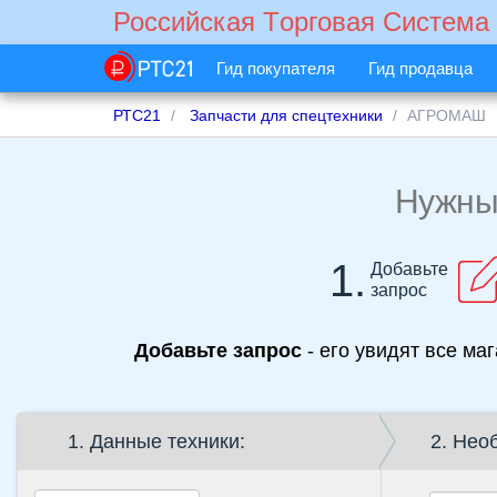
Российская Tорговая Cистема
Гид покупателя
Гид продавца
РТС21
Запчасти для спецтехники
АГРОМАШ
Нужн
1.
Добавьте
запрос
Добавьте запрос
- его увидят все ма
1. Данные техники:
2. Нео