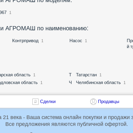
ики АГРОМАШ по моделям
967
1
:
ники АГРОМАШ по наименованию
Контрпривод
Насос
Пр
1
1
й 
рская область
Т
Татарстан
1
1
дловская область
Ч
Челябинская область
1
1
Сделки
Продавцы
Российская Торговая Система 21 века - Ваша система онлайн пок
Все предложения являются публичной офертой.