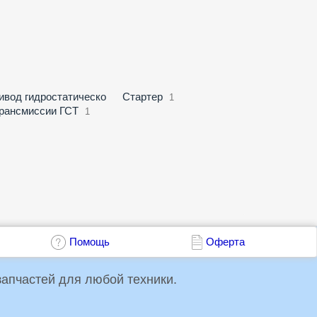
ивод гидростатическо
Стартер
1
трансмиссии ГСТ
1
Помощь
Оферта
упки и продажи запчастей для любой техники.