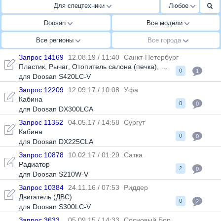
Для спецтехники
Любое
Doosan
Все модели
Все регионы
Все города
Запрос 14169
12.08.19 / 11:40
Санкт-Петербург
Пластик
,
Рычаг
,
Отопитель салона (печка)
,
Панель управлен
0
1
для Doosan S420LC-V
Запрос 12209
12.09.17 / 10:08
Уфа
Кабина
0
0
для Doosan DX300LCA
Запрос 11352
04.05.17 / 14:58
Сургут
Кабина
0
0
для Doosan DX225CLA
Запрос 10878
10.02.17 / 01:29
Сатка
Радиатор
2
0
для Doosan S210W-V
Запрос 10384
24.11.16 / 07:53
Риддер
Двигатель (ДВС)
0
2
для Doosan S300LC-V
Запрос 3633
05.09.15 / 14:33
Сосновый Бор