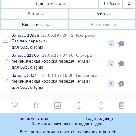
Для легковых
Любое
Suzuki
Ignis
Все регионы
Все города
Запрос 13958
23.05.19 / 20:42
Кострома
Бампер передний
1
0
для Suzuki Ignis
Запрос 11705
29.06.17 / 07:55
Самара
Механическая коробка передач (МКПП)
1
0
для Suzuki Ignis
Запрос 3304
25.08.15 / 15:08
Березники
Механическая коробка передач (МКПП)
0
1
для Suzuki Ignis
Гид покупателя
Гид продавца
Запчасти покупают и продают здесь
Все предложения являются публичной офертой