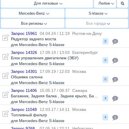
Для легковых
Любое
Mercedes-Benz
S-klasse
Все регионы
Все города
Запрос 15961
04.04.24 / 11:19
Ростов-на-Дону
Редуктор заднего моста
0
0
для Mercedes-Benz S-klasse
Запрос 14326
17.09.19 / 13:03
Екатеринбург
Блок управления двигателем (ЭБУ)
0
0
для Mercedes-Benz S-klasse
Запрос 14301
17.09.19 / 12:03
Москва
Обшивка салона
0
0
для Mercedes-Benz S-klasse
Запрос 11406
15.05.17 / 08:37
Самара
Багажник
,
Задняя балка
,
Заднее крыло
,
Бампер задний
4
2
для Mercedes-Benz S-klasse
Запрос 11048
12.03.17 / 14:11
Москва
Топливный фильтр
4
0
для Mercedes-Benz S-klasse
Запрос 9768
07.05.16 / 22:11
Чебоксары