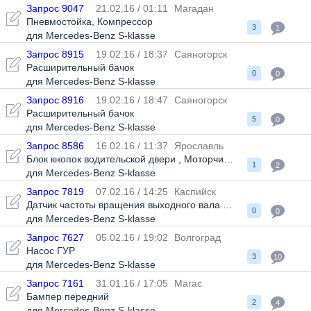
Запрос 9047
21.02.16 / 01:11
Магадан
Пневмостойка
,
Компрессор
3
1
для Mercedes-Benz S-klasse
Запрос 8915
19.02.16 / 18:37
Саяногорск
Расширительный бачок
0
0
для Mercedes-Benz S-klasse
Запрос 8916
19.02.16 / 18:47
Саяногорск
Расширительный бачок
5
0
для Mercedes-Benz S-klasse
Запрос 8586
16.02.16 / 11:37
Ярославль
Блок кнопок водительской двери
,
Моторчик омывателя
1
2
для Mercedes-Benz S-klasse
Запрос 7819
07.02.16 / 14:25
Каспийск
Датчик частоты вращения выходного вала АКПП
0
0
для Mercedes-Benz S-klasse
Запрос 7627
05.02.16 / 19:02
Волгоград
Насос ГУР
3
10
для Mercedes-Benz S-klasse
Запрос 7161
31.01.16 / 17:05
Магас
Бампер передний
2
4
для Mercedes-Benz S-klasse