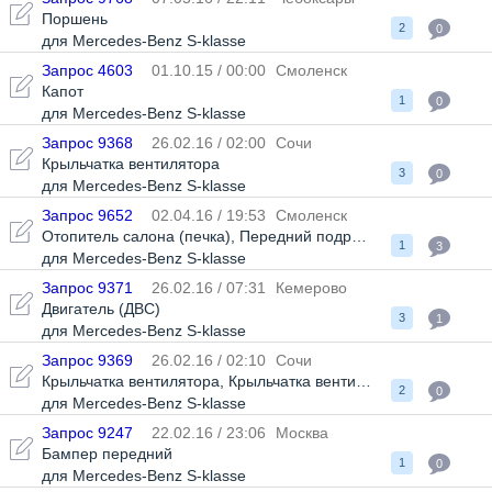
Поршень
2
0
для Mercedes-Benz S-klasse
Запрос 4603
01.10.15 / 00:00
Смоленск
Капот
1
0
для Mercedes-Benz S-klasse
Запрос 9368
26.02.16 / 02:00
Сочи
Крыльчатка вентилятора
3
0
для Mercedes-Benz S-klasse
Запрос 9652
02.04.16 / 19:53
Смоленск
Отопитель салона (печка)
,
Передний подрамник
,
Стоп сигна
1
3
для Mercedes-Benz S-klasse
Запрос 9371
26.02.16 / 07:31
Кемерово
Двигатель (ДВС)
3
1
для Mercedes-Benz S-klasse
Запрос 9369
26.02.16 / 02:10
Сочи
Крыльчатка вентилятора
,
Крыльчатка вентилятора
2
0
для Mercedes-Benz S-klasse
Запрос 9247
22.02.16 / 23:06
Москва
Бампер передний
1
0
для Mercedes-Benz S-klasse