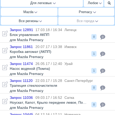
Для легковых
Любое
Mazda
Premacy
Все регионы
Все города
Запрос 12891
17.03.18 / 16:34
Липецк
Блок управления АКПП
0
0
для Mazda Premacy
Запрос 11861
20.07.17 / 13:38
Ижевск
Коробка автомат (АКПП)
1
2
для Mazda Premacy
Запрос 11474
26.05.17 / 12:40
Урай
Насос водяной (Помпа)
1
0
для Mazda Premacy
Запрос 11120
22.03.17 / 15:28
Санкт-Петербург
Трапеция стеклоочистителя
0
1
для Mazda Premacy
Запрос 11036
09.03.17 / 16:52
Сатка
Ноускат
,
Капот
,
Крыло переднее левое
,
Подушка безопасност
0
0
для Mazda Premacy
Запрос 10445
04.12.16 / 17:11
Новичиха