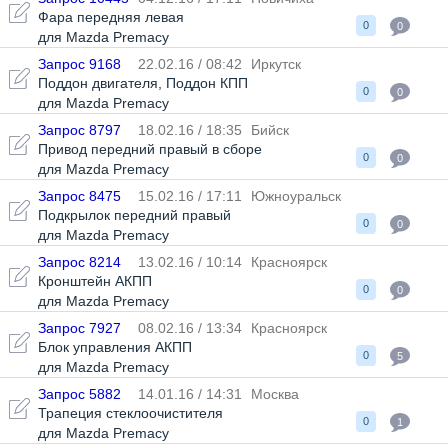
Фара передняя левая
0
0
для Mazda Premacy
Запрос 9168
22.02.16 / 08:42
Иркутск
Поддон двигателя
,
Поддон КПП
0
0
для Mazda Premacy
Запрос 8797
18.02.16 / 18:35
Бийск
Привод передний правый в сборе
0
0
для Mazda Premacy
Запрос 8475
15.02.16 / 17:11
Южноуральск
Подкрылок передний правый
0
0
для Mazda Premacy
Запрос 8214
13.02.16 / 10:14
Красноярск
Кронштейн АКПП
0
0
для Mazda Premacy
Запрос 7927
08.02.16 / 13:34
Красноярск
Блок управления АКПП
0
5
для Mazda Premacy
Запрос 5882
14.01.16 / 14:31
Москва
Трапеция стеклоочистителя
0
1
для Mazda Premacy