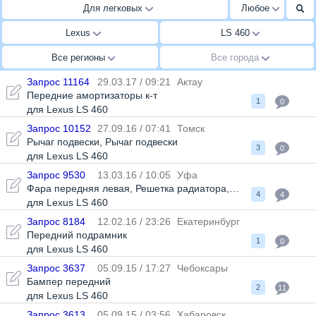
Для легковых
Любое
Lexus
LS 460
Все регионы
Все города
Запрос 11164
29.03.17 / 09:21
Актау
Передние амортизаторы к-т
1
0
для Lexus LS 460
Запрос 10152
27.09.16 / 07:41
Томск
Рычаг подвески
,
Рычаг подвески
3
0
для Lexus LS 460
Запрос 9530
13.03.16 / 10:05
Уфа
Фара передняя левая
,
Решетка радиатора
,
Бампер передний
4
4
для Lexus LS 460
Запрос 8184
12.02.16 / 23:26
Екатеринбург
Передний подрамник
1
0
для Lexus LS 460
Запрос 3637
05.09.15 / 17:27
Чебоксары
Бампер передний
2
11
для Lexus LS 460
Запрос 3613
05.09.15 / 03:56
Хабаровск