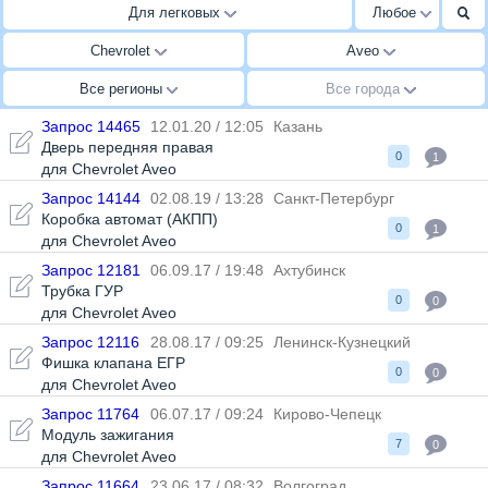
Для легковых
Любое
Chevrolet
Aveo
Все регионы
Все города
Запрос 14465
12.01.20 / 12:05
Казань
Дверь передняя правая
0
1
для Chevrolet Aveo
Запрос 14144
02.08.19 / 13:28
Санкт-Петербург
Коробка автомат (АКПП)
0
1
для Chevrolet Aveo
Запрос 12181
06.09.17 / 19:48
Ахтубинск
Трубка ГУР
0
0
для Chevrolet Aveo
Запрос 12116
28.08.17 / 09:25
Ленинск-Кузнецкий
Фишка клапана ЕГР
0
0
для Chevrolet Aveo
Запрос 11764
06.07.17 / 09:24
Кирово-Чепецк
Модуль зажигания
7
0
для Chevrolet Aveo
Запрос 11664
23.06.17 / 08:32
Волгоград