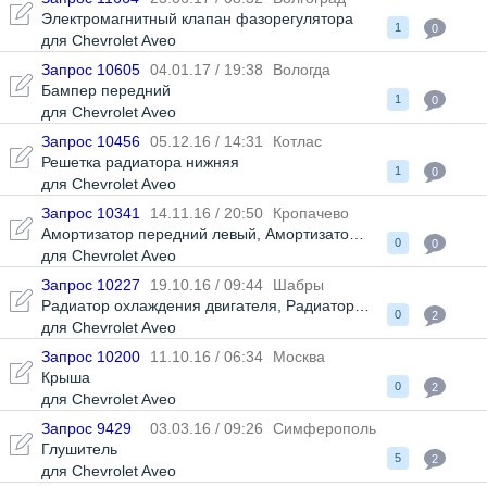
Электромагнитный клапан фазорегулятора
1
0
для Chevrolet Aveo
Запрос 10605
04.01.17 / 19:38
Вологда
Бампер передний
1
0
для Chevrolet Aveo
Запрос 10456
05.12.16 / 14:31
Котлас
Решетка радиатора нижняя
1
0
для Chevrolet Aveo
Запрос 10341
14.11.16 / 20:50
Кропачево
Амортизатор передний левый
,
Амортизатор передний левый
0
0
для Chevrolet Aveo
Запрос 10227
19.10.16 / 09:44
Шабры
Радиатор охлаждения двигателя
,
Радиатор охлаждения двиг
0
2
для Chevrolet Aveo
Запрос 10200
11.10.16 / 06:34
Москва
Крыша
0
2
для Chevrolet Aveo
Запрос 9429
03.03.16 / 09:26
Симферополь
Глушитель
5
2
для Chevrolet Aveo