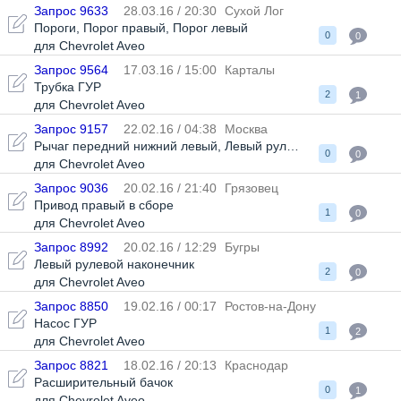
Запрос 9633
28.03.16 / 20:30
Сухой Лог
Пороги
,
Порог правый
,
Порог левый
0
0
для Chevrolet Aveo
Запрос 9564
17.03.16 / 15:00
Карталы
Трубка ГУР
2
1
для Chevrolet Aveo
Запрос 9157
22.02.16 / 04:38
Москва
Рычаг передний нижний левый
,
Левый рулевой наконечник
,
П
0
0
для Chevrolet Aveo
Запрос 9036
20.02.16 / 21:40
Грязовец
Привод правый в сборе
1
0
для Chevrolet Aveo
Запрос 8992
20.02.16 / 12:29
Бугры
Левый рулевой наконечник
2
0
для Chevrolet Aveo
Запрос 8850
19.02.16 / 00:17
Ростов-на-Дону
Насос ГУР
1
2
для Chevrolet Aveo
Запрос 8821
18.02.16 / 20:13
Краснодар
Расширительный бачок
0
1
для Chevrolet Aveo