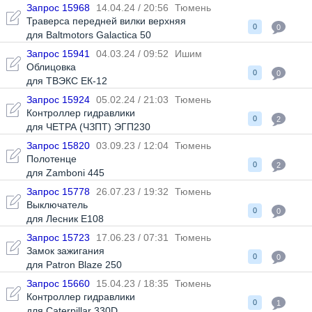
Запрос 15968
14.04.24 / 20:56
Тюмень
Траверса передней вилки верхняя
0
0
для Baltmotors Galactica 50
Запрос 15941
04.03.24 / 09:52
Ишим
Облицовка
0
0
для ТВЭКС ЕК-12
Запрос 15924
05.02.24 / 21:03
Тюмень
Контроллер гидравлики
0
2
для ЧЕТРА (ЧЗПТ) ЭГП230
Запрос 15820
03.09.23 / 12:04
Тюмень
Полотенце
0
2
для Zamboni 445
Запрос 15778
26.07.23 / 19:32
Тюмень
Выключатель
0
0
для Лесник Е108
Запрос 15723
17.06.23 / 07:31
Тюмень
Замок зажигания
0
0
для Patron Blaze 250
Запрос 15660
15.04.23 / 18:35
Тюмень
Контроллер гидравлики
0
1
для Caterpillar 330D