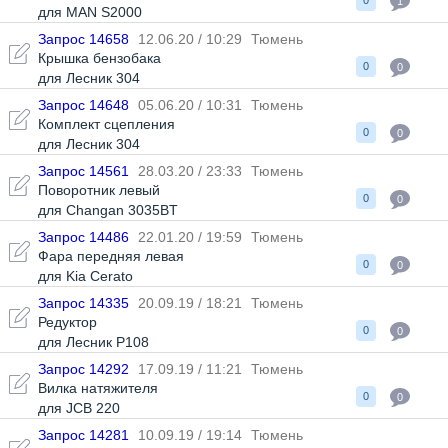
0
1
для MAN S2000
Запрос 14658
12.06.20 / 10:29
Тюмень
Крышка бензобака
0
0
для Лесник 304
Запрос 14648
05.06.20 / 10:31
Тюмень
Комплект сцепления
0
0
для Лесник 304
Запрос 14561
28.03.20 / 23:33
Тюмень
Поворотник левый
0
0
для Changan 3035BT
Запрос 14486
22.01.20 / 19:59
Тюмень
Фара передняя левая
0
0
для Kia Cerato
Запрос 14335
20.09.19 / 18:21
Тюмень
Редуктор
0
0
для Лесник Р108
Запрос 14292
17.09.19 / 11:21
Тюмень
Вилка натяжителя
0
0
для JCB 220
Запрос 14281
10.09.19 / 19:14
Тюмень