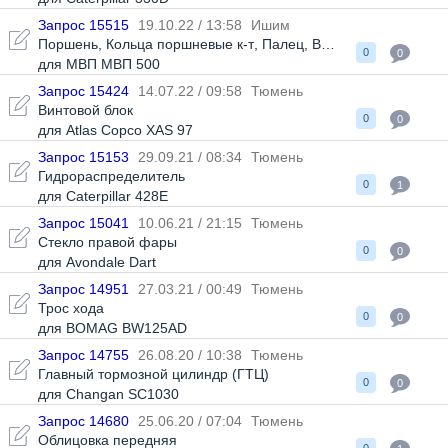
Запрос 15515
19.10.22 / 13:58
Ишим
Поршень
,
Кольца поршневые к-т
,
Палец
,
Втулка
0
0
для МВП МВП 500
Запрос 15424
14.07.22 / 09:58
Тюмень
Винтовой блок
0
0
для Atlas Copco XAS 97
Запрос 15153
29.09.21 / 08:34
Тюмень
Гидрораспределитель
0
1
для Caterpillar 428E
Запрос 15041
10.06.21 / 21:15
Тюмень
Стекло правой фары
0
0
для Avondale Dart
Запрос 14951
27.03.21 / 00:49
Тюмень
Трос хода
0
0
для BOMAG BW125AD
Запрос 14755
26.08.20 / 10:38
Тюмень
Главный тормозной цилиндр (ГТЦ)
0
0
для Changan SC1030
Запрос 14680
25.06.20 / 07:04
Тюмень
Облицовка передняя