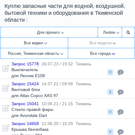
Куплю запасные части для водной, воздушной,
бытовой техники и оборудования в Тюменской
области
:
Для прочего
Любое
Все марки
Все модели
Россия, Тюменская область
Все города
Запрос 15778
26.07.23 / 19:32
Тюмень
Выключатель
0
0
для Лесник Е108
Запрос 15424
14.07.22 / 09:58
Тюмень
Винтовой блок
0
0
для Atlas Copco XAS 97
Запрос 15041
10.06.21 / 21:15
Тюмень
Стекло правой фары
0
0
для Avondale Dart
Запрос 14658
12.06.20 / 10:29
Тюмень
Крышка бензобака
0
0