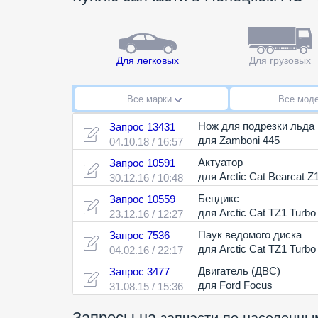
Для легковых
Для грузовых
Все марки
Все мод
Нож для подрезки льда
Запрос 13431
для Zamboni 445
04.10.18 / 16:57
Актуатор
Запрос 10591
для Arctic Cat Bearcat Z
30.12.16 / 10:48
Бендикс
Запрос 10559
для Arctic Cat TZ1 Turb
23.12.16 / 12:27
Паук ведомого диска
Запрос 7536
для Arctic Cat TZ1 Turb
04.02.16 / 22:17
Двигатель (ДВС)
Запрос 3477
для Ford Focus
31.08.15 / 15:36
Запросы на