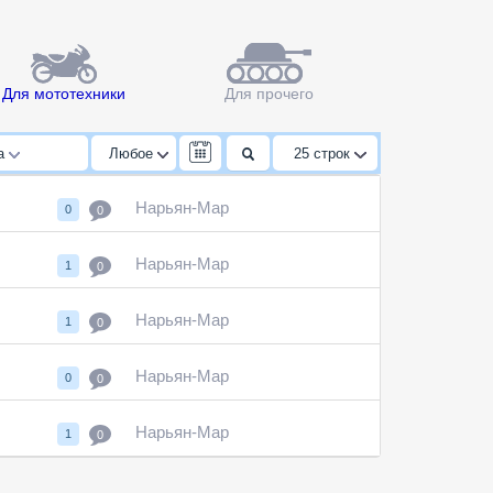
Для мототехники
Для прочего
да
Любое
25
строк
Нарьян-Мар
0
0
Нарьян-Мар
1
0
Нарьян-Мар
1
0
Нарьян-Мар
0
0
Нарьян-Мар
1
0