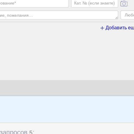
Добавить ещ
 запросов
:
5