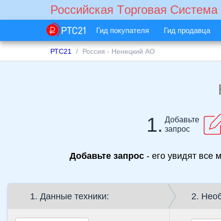
Российская Tорговая Cистема
Гид покупателя
Гид продавца
РТС21
Россия - Ненецкий АО
1.
Добавьте
запрос
Добавьте запрос
- его увидят все 
1. Данные техники:
2. Нео