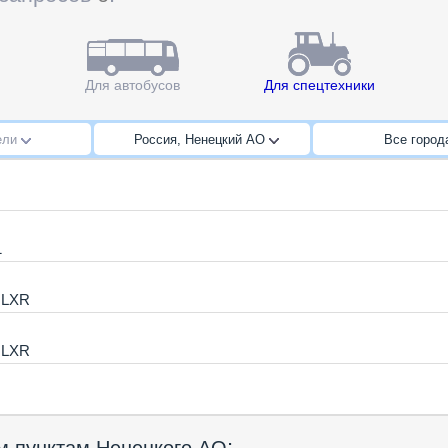
Для автобусов
Для спецтехники
ели
Россия, Ненецкий АО
Все горо
1
o LXR
o LXR
: