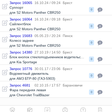
Запрос 16065
16.10.24 / 09:24
Брест
Суппорт
0
0
для S2 Motors Panther CBR250
Запрос 16064
16.10.24 / 09:18
Брест
Сайлентблок
0
0
для S2 Motors Panther CBR250
Запрос 15683
05.05.23 / 20:24
Пинск
Колесо заднее
0
0
для S2 Motors Panther CBR250
Запрос 14380
27.10.19 / 14:50
Брест
Блок кнопок стеклоподъемников водительской двери
,
Регулят
0
0
для Kia Sportage
Запрос 10776
30.01.17 / 23:06
Брест
Водометный движитель
0
1
для АМЗ БТР-80 (ГАЗ-5903)
Запрос 4681
02.10.15 / 17:57
Барановичи
Фара передняя левая
0
0
для Chevrolet TrailBlazer