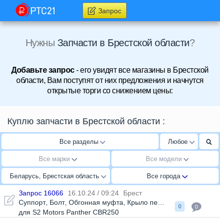
Запрос
Нужны
Запчасти в Брестской области
?
Добавьте запрос
- его увидят все магазины в Брестской
области, Вам поступят от них предложения и начнутся
открытые торги со снижением цены:
Куплю запчасти в Брестской области
:
Все разделы
Любое
Все марки
Все модели
Беларусь, Брестская область
Все города
Запрос 16066
16.10.24 / 09:24
Брест
Суппорт
,
Болт
,
Обгонная муфта
,
Крыло переднее
,
Сайлентбл
0
0
для S2 Motors Panther CBR250