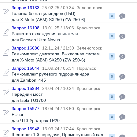
Запрос 16133
25.02.25 / 09:34
Зеленогорск
Головка блока цилиндров (ГБЦ)
0
0
для X-Moto (ABM) SX250 (ZW 250-6)
Запрос 16108
13.01.25 / 13:06
Красноярск
Радиатор охлаждения двигателя
0
0
для Daewoo Ultra Novus
Запрос 16086
12.11.24 / 21:30
Зеленогорск
Ремкомплект двигателя
,
Выхлопная система в сборе
0
0
для X-Moto (ABM) SX250 (ZW 250-6)
Запрос 16044
11.09.24 / 05:34
Норильск
Ремкомплект рулевого гидроцилиндра
0
0
для Zamboni 445
Запрос 15984
24.04.24 / 10:24
Красноярск
Передний мост
0
0
для Iseki TU1700
Запрос 15977
18.04.24 / 13:50
Красноярск
Рычаг
0
0
для ЧТЗ-Уралтрак ТР20
Запрос 15948
13.03.24 / 17:44
Красноярск
Шестерня 1 й передачи
,
Промежуточный вал