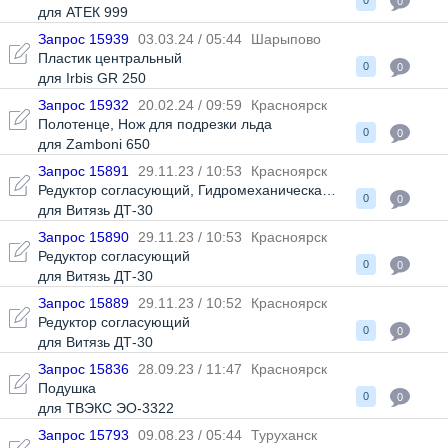
0
0
для АТЕК 999
Запрос 15939
03.03.24 / 05:44
Шарыпово
Пластик центральный
0
0
для Irbis GR 250
Запрос 15932
20.02.24 / 09:59
Красноярск
Полотенце
,
Нож для подрезки льда
0
0
для Zamboni 650
Запрос 15891
29.11.23 / 10:53
Красноярск
Редуктор согласующий
,
Гидромеханическая передача (ГМП)
0
0
для Витязь ДТ-30
Запрос 15890
29.11.23 / 10:53
Красноярск
Редуктор согласующий
0
0
для Витязь ДТ-30
Запрос 15889
29.11.23 / 10:52
Красноярск
Редуктор согласующий
0
0
для Витязь ДТ-30
Запрос 15836
28.09.23 / 11:47
Красноярск
Подушка
0
0
для ТВЭКС ЭО-3322
Запрос 15793
09.08.23 / 05:44
Туруханск