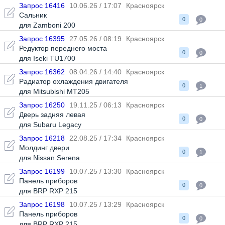
Запрос 16416
10.06.26 / 17:07
Красноярск
Сальник
0
0
для Zamboni 200
Запрос 16395
27.05.26 / 08:19
Красноярск
Редуктор переднего моста
0
0
для Iseki TU1700
Запрос 16362
08.04.26 / 14:40
Красноярск
Радиатор охлаждения двигателя
0
1
для Mitsubishi MT205
Запрос 16250
19.11.25 / 06:13
Красноярск
Дверь задняя левая
0
0
для Subaru Legacy
Запрос 16218
22.08.25 / 17:34
Красноярск
Молдинг двери
0
1
для Nissan Serena
Запрос 16199
10.07.25 / 13:30
Красноярск
Панель приборов
0
0
для BRP RXP 215
Запрос 16198
10.07.25 / 13:29
Красноярск
Панель приборов
0
0
для BRP RXP 215