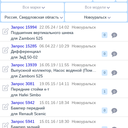
Все марки
Все модели
Россия, Свердловская область
Новоуральск
Запрос 15994
22.05.24 / 14:02
Новоуральск
Подшипник вертикального шнека
0
0
для Zamboni 525
Запрос 15285
06.04.22 / 10:29
Новоуральск
Дифференциал
0
0
для ЗиД 50-02
Запрос 13939
16.05.19 / 11:55
Новоуральск
Выпускной коллектор
,
Насос водяной (Помпа)
,
Прокладка вып
0
2
для Zamboni 525
Запрос 3081
19.05.15 / 14:11
Новоуральск
Передние стойки к-т
1
0
для Hafei Simbo
Запрос 5942
15.01.16 / 18:34
Новоуральск
Бампер передний
0
0
для Renault Scenic
Запрос 5941
15.01.16 / 18:30
Новоуральск
Бампер задний