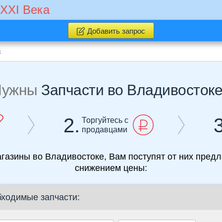
 XXI Века
Добавить запрос
к
Нужны
Запчасти во Владивосток
2.
3
Торгуйтесь с
продавцами
агазины во Владивостоке, Вам поступят от них предл
снижением цены:
бходимые запчасти: