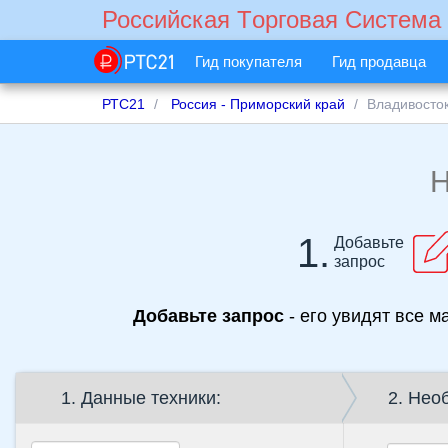
Российская Tорговая Cистема
Гид покупателя
Гид продавца
РТС21
Россия - Приморский край
Владивосто
1.
Добавьте
запрос
Добавьте запрос
- его увидят все м
1. Данные техники:
2. Нео