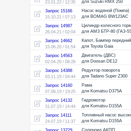
для Suzuki RMX 250
23.01.22 / 12:35
Насос водяной (Помпа)
Запрос 15166
для BOMAG BW123AC
15.10.21 / 07:13
Цилиндр колесного тор
Запрос 14987
для АМЗ БТР-80 (ГАЗ-
26.04.21 / 02:04
Капот
,
Бампер передний
Запрос 14662
для Toyota Gaia
15.06.20 / 01:54
Двигатель (ДВС)
Запрос 14563
для Doosan DE12
02.04.20 / 08:28
Редуктор поворота
Запрос 14388
для Tadano Super Z300
03.11.19 / 04:44
Рама
Запрос 14160
для Komatsu D375A
07.08.19 / 19:25
Гидромотор
Запрос 14132
для Komatsu D155A
31.07.19 / 14:44
Топливный насос высок
Запрос 14111
для Komatsu D155A
24.07.19 / 11:37
Соленоид АКПП
Запрос 13729