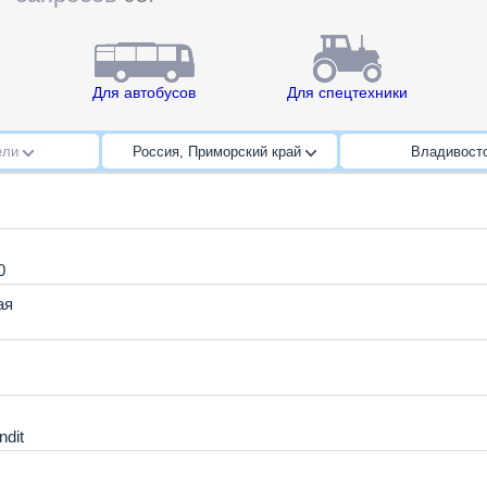
Для автобусов
Для спецтехники
ели
Россия, Приморский край
Владивост
0
ая
dit