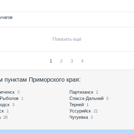
ычагов
Показать ещё
1
2
3
4
:
м пунктам Приморского края
еченск
Партизанск
3
2
-Рыболов
Спасск-Дальний
1
3
одск
Терней
3
1
ск
Уссурийск
1
21
а
Чугуевка
28
3