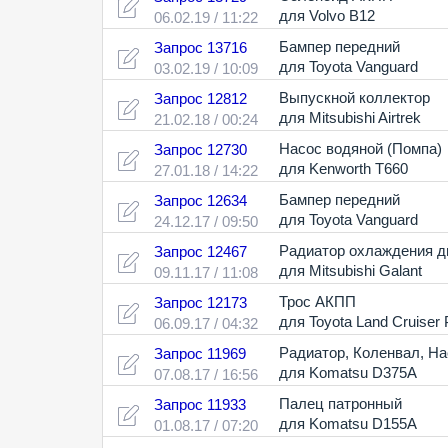
для Volvo B12
06.02.19 / 11:22
Бампер передний
Запрос 13716
для Toyota Vanguard
03.02.19 / 10:09
Выпускной коллектор
Запрос 12812
для Mitsubishi Airtrek
21.02.18 / 00:24
Насос водяной (Помпа)
Запрос 12730
для Kenworth Т660
27.01.18 / 14:22
Бампер передний
Запрос 12634
для Toyota Vanguard
24.12.17 / 09:50
Радиатор охлаждения д
Запрос 12467
для Mitsubishi Galant
09.11.17 / 11:08
Трос АКПП
Запрос 12173
для Toyota Land Cruis
06.09.17 / 04:32
Радиатор
,
Коленвал
,
На
Запрос 11969
для Komatsu D375A
07.08.17 / 16:56
Палец патронный
Запрос 11933
для Komatsu D155A
01.08.17 / 07:20