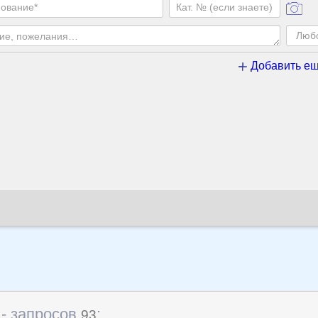
Добавить ещ
- запросов
:
93