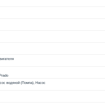
вигателя
er Prado
сос водяной (Помпа)
,
Насос