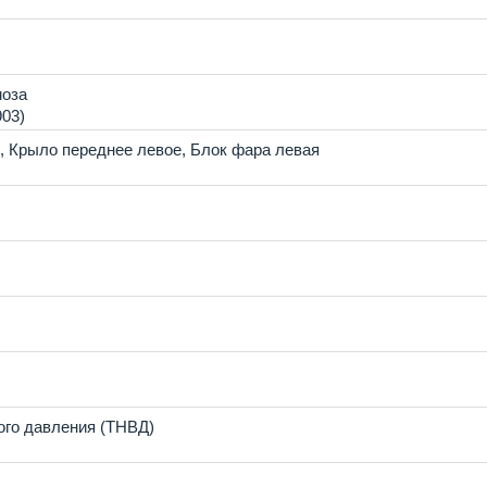
моза
5903)
,
Крыло переднее левое
,
Блок фара левая
ого давления (ТНВД)