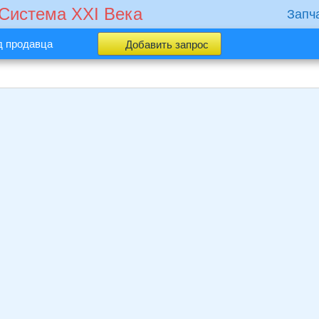
 Cистема XXI Века
Запч
д продавца
Добавить запрос