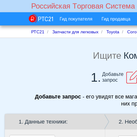
Российская Tорговая Cистема
Гид покупателя
Гид продавца
РТС21
Запчасти для легковых
Toyota
Coro
Ищите
1.
Добавьте
запрос
Добавьте запрос
- его увидят все магазины 
них п
1. Данные техники:
2. Нео