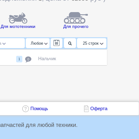
Для мототехники
Для прочего
да
Любое
25
строк
Нальчик
1
0
Помощь
Оферта
упки и продажи запчастей для любой техники.