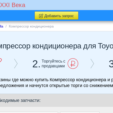
 XXI Века
Добавить запрос
lla
Компрессор кондиционера
2.
3
Торгуйтесь с
продавцами
где можно купить Компрессор кондиционера и разборки Toyota Corol
редложения и начнутся открытые торги со снижением
бходимые запчасти: