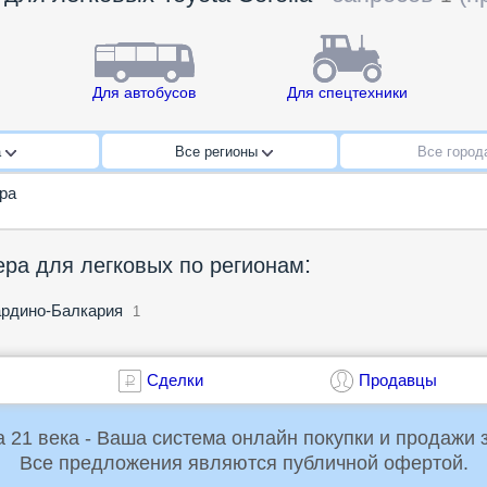
Для автобусов
Для спецтехники
a
Все регионы
Все горо
ра
:
ра для легковых по регионам
рдино-Балкария
1
Сделки
Продавцы
Российская Торговая Система 21 века - Ваша система онлайн пок
Все предложения являются публичной офертой.