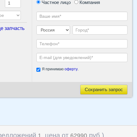
Частное лицо
Компания
е запчасть
Я принимаю
оферту
.
Сохранить запрос
редложений
, цена от
руб
)
1
62990