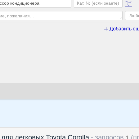
Добавить ещ
для легковых Toyota Corolla
- запросов
(п
1