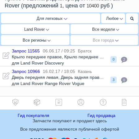
Rover
(предложений
, цена от
руб
)
1
10400
Для легковых
Любое
Land Rover
Все модели
Все регионы
Все города
Запрос 11565
06.06.17 / 09:25
Братск
Крыло переднее правое
,
Крыло переднее левое
,
Ресничка п
0
2
для Land Rover Discovery
Запрос 10966
16.02.17 / 18:05
Казань
Дверь передняя левая
,
Дверь задняя правая
,
Бампер передн
3
0
для Land Rover Range Rover Vogue
Гид покупателя
Гид продавца
Запчасти покупают и продают здесь
Все предложения являются публичной офертой