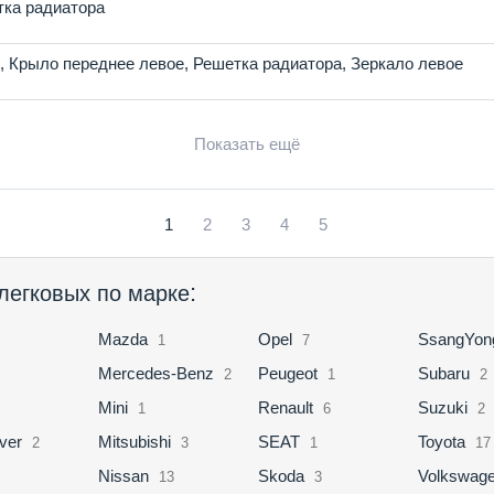
ка радиатора
,
Крыло переднее левое
,
Решетка радиатора
,
Зеркало левое
Показать ещё
1
2
3
4
5
:
легковых по марке
Mazda
Opel
SsangYon
1
7
Mercedes-Benz
Peugeot
Subaru
2
1
2
Mini
Renault
Suzuki
1
6
2
ver
Mitsubishi
SEAT
Toyota
2
3
1
17
Nissan
Skoda
Volkswag
13
3