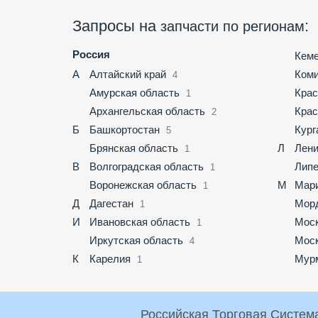
Запросы на
:
запчасти по регионам
Россия
Кеме
А
Алтайский край
Ком
4
Амурская область
Крас
1
Архангельская область
Крас
2
Б
Башкортостан
Кург
5
Брянская область
Л
Лени
1
В
Волгоградская область
Липе
1
Воронежская область
М
Мар
1
Д
Дагестан
Мор
1
И
Ивановская область
Мос
1
Иркутская область
Моск
4
К
Карелия
Мурм
1