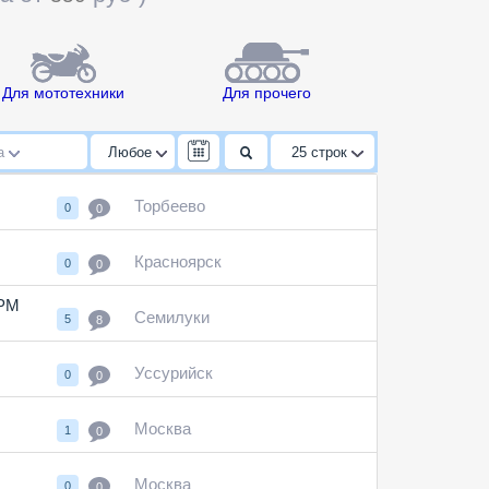
Для мототехники
Для прочего
да
Любое
25
строк
Торбеево
0
0
Красноярск
0
0
ГРМ
Семилуки
5
8
Уссурийск
0
0
Москва
1
0
Москва
0
0