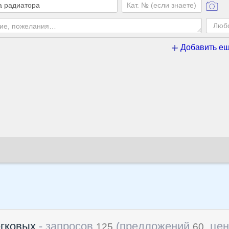
Добавить ещ
егковых
- запросов
(предложений
, це
125
60