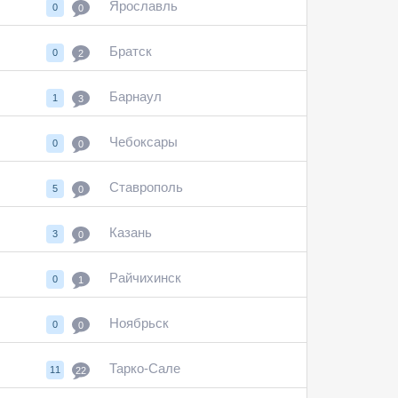
Ярославль
0
0
Братск
0
2
Барнаул
1
3
Чебоксары
0
0
Ставрополь
5
0
Казань
3
0
Райчихинск
0
1
Ноябрьск
0
0
Тарко-Сале
11
22