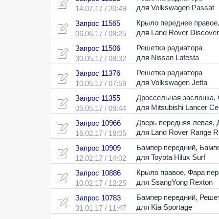
для Volkswagen Passat
14.07.17 / 20:49
Крыло переднее правое
Запрос 11565
для Land Rover Discove
06.06.17 / 09:25
Решетка радиатора
Запрос 11506
для Nissan Lafesta
30.05.17 / 08:32
Решетка радиатора
Запрос 11376
для Volkswagen Jetta
10.05.17 / 07:59
Дроссельная заслонка
,
Запрос 11355
для Mitsubishi Lancer Ce
05.05.17 / 09:44
Дверь передняя левая
,
Запрос 10966
для Land Rover Range R
16.02.17 / 18:05
Бампер передний
,
Бампе
Запрос 10909
для Toyota Hilux Surf
12.02.17 / 14:02
Крыло правое
,
Фара пер
Запрос 10886
для SsangYong Rexton
10.02.17 / 12:25
Бампер передний
,
Решет
Запрос 10783
для Kia Sportage
31.01.17 / 11:47