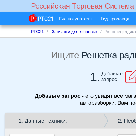
Российская Tорговая Cистема
Гид покупателя
Гид продавца
РТС21
Запчасти для легковых
Решетка радиа
Ищите
Решетка рад
1.
Добавьте
запрос
Добавьте запрос
- его увидят все ма
авторазборки, Вам по
1. Данные техники:
2. Нео