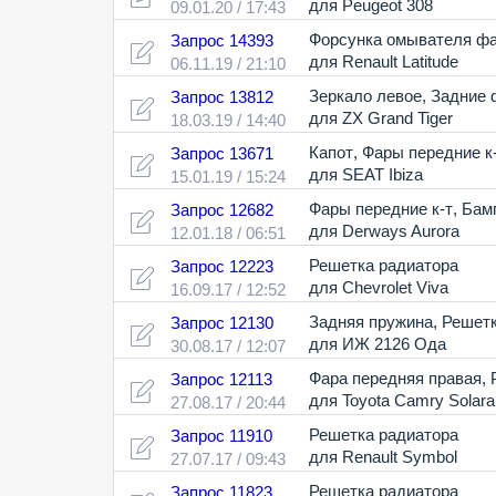
для Peugeot 308
09.01.20 / 17:43
Форсунка омывателя фа
Запрос 14393
для Renault Latitude
06.11.19 / 21:10
Зеркало левое
,
Задние 
Запрос 13812
для ZX Grand Tiger
18.03.19 / 14:40
Капот
,
Фары передние к
Запрос 13671
для SEAT Ibiza
15.01.19 / 15:24
Фары передние к-т
,
Бам
Запрос 12682
для Derways Aurora
12.01.18 / 06:51
Решетка радиатора
Запрос 12223
для Chevrolet Viva
16.09.17 / 12:52
Задняя пружина
,
Решетк
Запрос 12130
для ИЖ 2126 Ода
30.08.17 / 12:07
Фара передняя правая
,
Запрос 12113
для Toyota Camry Solara
27.08.17 / 20:44
Решетка радиатора
Запрос 11910
для Renault Symbol
27.07.17 / 09:43
Решетка радиатора
Запрос 11823