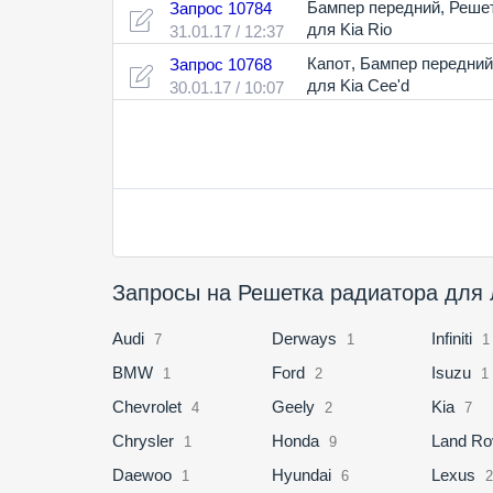
Бампер передний
,
Решет
Запрос 10784
для Kia Rio
31.01.17 / 12:37
Капот
,
Бампер передний
Запрос 10768
для Kia Cee'd
30.01.17 / 10:07
Запросы на Решетка радиатора для 
Audi
Derways
Infiniti
7
1
1
BMW
Ford
Isuzu
1
2
1
Chevrolet
Geely
Kia
4
2
7
Chrysler
Honda
Land Ro
1
9
Daewoo
Hyundai
Lexus
1
6
2