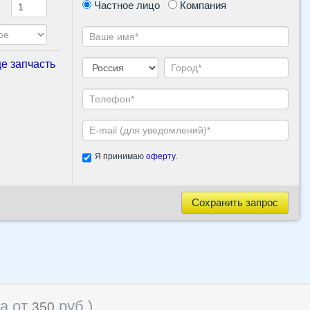
Частное лицо
Компания
е запчасть
Я принимаю
оферту
.
Сохранить запрос
на от
руб
)
350