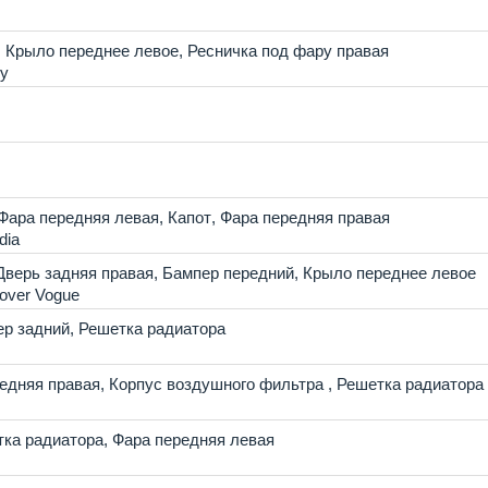
,
Крыло переднее левое
,
Ресничка под фару правая
ry
Фара передняя левая
,
Капот
,
Фара передняя правая
dia
Дверь задняя правая
,
Бампер передний
,
Крыло переднее левое
over Vogue
р задний
,
Решетка радиатора
едняя правая
,
Корпус воздушного фильтра
,
Решетка радиатора
ка радиатора
,
Фара передняя левая