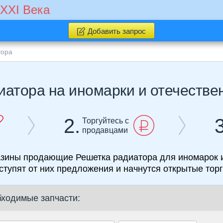
 XXI Века
Добавить запрос
тора
иатора на иномарки и отечестве
2.
3
Торгуйтесь с
продавцами
газины продающие Решетка радиатора для иномарок и
ступят от них предложения и начнутся открытые тор
бходимые запчасти: