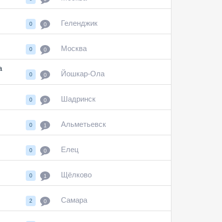
Геленджик
0
0
Москва
0
0
а
Йошкар-Ола
0
0
Шадринск
0
0
Альметьевск
0
1
Елец
0
0
Щёлково
0
1
Самара
2
0