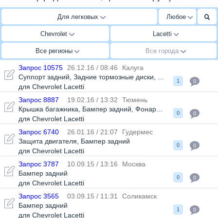
Для легковых
Любое
Chevrolet
Lacetti
Все регионы
Все города
Запрос 10575
26.12.16 / 08:46
Калуга
Суппорт задний
,
Задние тормозные диски
,
Бампер задний
1
0
для Chevrolet Lacetti
Запрос 8887
19.02.16 / 13:32
Тюмень
Крышка багажника
,
Бампер задний
,
Фонари задние
0
0
для Chevrolet Lacetti
Запрос 6740
26.01.16 / 21:07
Гудермес
Защита двигателя
,
Бампер задний
0
0
для Chevrolet Lacetti
Запрос 3787
10.09.15 / 13:16
Москва
Бампер задний
0
0
для Chevrolet Lacetti
Запрос 3565
03.09.15 / 11:31
Соликамск
Бампер задний
1
0
для Chevrolet Lacetti