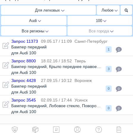
Для легковых
Любое
Audi
100
Все регионы
Все города
Запрос 11373
09.05.17 / 11:09
Санкт-Петербург
Бампер передний
1
0
для Audi 100
Запрос 8800
18.02.16 / 18:52
Тверь
Бампер передний
,
Крыло переднее правое
,
Крыло переднее
3
0
для Audi 100
Запрос 4428
27.09.15 / 10:12
Воронеж
Бампер передний
0
0
для Audi 100
Запрос 3545
02.09.15 / 17:44
Усинск
Бампер передний
,
Лобовое стекло
,
Поворотники
,
Решетка ра
0
0
для Audi 100