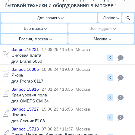
бытовой техники и оборудования в Москве
:
Для прочего
Любое
Все марки
Все модели
Россия, Москва
Москва
Запрос 16231
17.09.25 / 15:05
Москва
Силовая плата
0
0
для Brand 6050
Запрос 16005
10.06.24 / 19:00
Москва
Якорь
0
0
для Prorab 8117
Запрос 15916
27.01.24 / 13:36
Москва
Кран уровня пола
0
0
для OMEPS CM 34
Запрос 15727
19.06.23 / 16:56
Москва
Штанга
0
0
для Лесник Е108
Запрос 15713
07.06.23 / 11:37
Москва
Плита
,
Цилиндр
,
Адаптер
,
Блок цилиндров