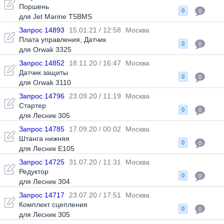
Поршень
0
0
для Jet Marine T5BMS
Запрос 14893
15.01.21 / 12:58
Москва
Плата управления
,
Датчик
0
0
для Orwak 3325
Запрос 14852
18.11.20 / 16:47
Москва
Датчик защиты
0
0
для Orwak 3110
Запрос 14796
23.09.20 / 11:19
Москва
Стартер
0
0
для Лесник 305
Запрос 14785
17.09.20 / 00:02
Москва
Штанга нижняя
0
0
для Лесник Е105
Запрос 14725
31.07.20 / 11:31
Москва
Редуктор
0
0
для Лесник 304
Запрос 14717
23.07.20 / 17:51
Москва
Комплект сцепления
0
0
для Лесник 305