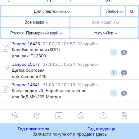
Для спецтехники
Любое
Все марки
Все модели
Россия, Приморский край
Уссурийск
Запрос 16425
02.07.26 / 01:57
Уссурийск
Коробка передач (КПП)
0
0
для Iseki TL2300
Запрос 15177
27.10.21 / 05:24
Уссурийск
Щетка бортовая
1
0
для Zamboni 445
Запрос 14641
31.05.20 / 02:16
Уссурийск
Конус ведомый
,
Барабан сцепления
0
0
для ЗиД МК-265 Мастер
Гид покупателя
Гид продавца
Запчасти покупают и продают здесь