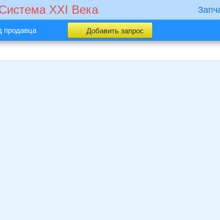
 Cистема XXI Века
Запч
д продавца
Добавить запрос