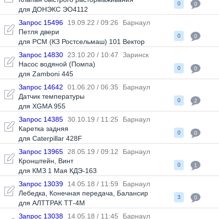
0
0
для ДОНЭКС ЭО4112
Запрос 15496
19.09.22 / 09:26
Барнаул
Петля двери
0
0
для РСМ (КЗ Ростсельмаш) 101 Вектор
Запрос 14830
23.10.20 / 10:47
Заринск
Насос водяной (Помпа)
0
0
для Zamboni 445
Запрос 14642
01.06.20 / 06:35
Барнаул
Датчик температуры
0
2
для XGMA 955
Запрос 14385
30.10.19 / 11:25
Барнаул
Каретка задняя
0
0
для Caterpillar 428F
Запрос 13965
28.05.19 / 09:12
Барнаул
Кронштейн
,
Винт
0
1
для КМЗ 1 Мая КДЭ-163
Запрос 13039
14.05.18 / 11:59
Барнаул
Лебедка
,
Конечная передача
,
Балансир
3
0
для АЛТТРАК ТТ-4М
Запрос 13038
14.05.18 / 11:45
Барнаул