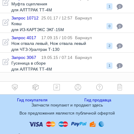
Муфта сцепления
1
0
для АЛТТРАК ТТ-4М
Запрос 10712
25.01.17 / 12:57
Барнаул
Ковш
0
0
для ИЗ-КАРТЭКС ЭКГ-15М
Запрос 4017
17.09.15 / 10:05
Барнаул
Нож отвала левый
,
Нож отвала левый
2
0
для ЧТЗ-Уралтрак Т-130
Запрос 3067
19.05.15 / 07:14
Барнаул
Гусеница в сборе
1
1
для АЛТТРАК ТТ-4М
Гид покупателя
Гид продавца
Запчасти покупают и продают здесь
Все предложения являются публичной офертой