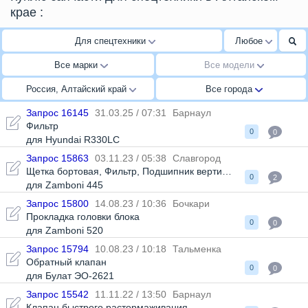
крае
:
Для спецтехники
Любое
Все марки
Все модели
Россия, Алтайский край
Все города
Запрос 16145
31.03.25 / 07:31
Барнаул
Фильтр
0
0
для Hyundai R330LC
Запрос 15863
03.11.23 / 05:38
Славгород
Щетка бортовая
,
Фильтр
,
Подшипник вертикального шнека
0
2
для Zamboni 445
Запрос 15800
14.08.23 / 10:36
Бочкари
Прокладка головки блока
0
0
для Zamboni 520
Запрос 15794
10.08.23 / 10:18
Тальменка
Обратный клапан
0
0
для Булат ЭО-2621
Запрос 15542
11.11.22 / 13:50
Барнаул
Клапан быстрого растормаживания