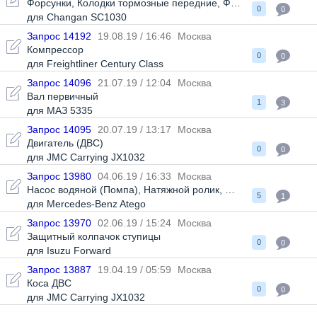
Форсунки
,
Колодки тормозные передние
,
Фильтр тонкой очис
0
0
для Changan SC1030
Запрос 14192
19.08.19 / 16:46
Москва
Компрессор
0
0
для Freightliner Century Class
Запрос 14096
21.07.19 / 12:04
Москва
Вал первичный
1
3
для МАЗ 5335
Запрос 14095
20.07.19 / 13:17
Москва
Двигатель (ДВС)
0
0
для JMC Carrying JX1032
Запрос 13980
04.06.19 / 16:33
Москва
Насос водяной (Помпа)
,
Натяжной ролик
,
Приводной ремень
5
1
для Mercedes-Benz Atego
Запрос 13970
02.06.19 / 15:24
Москва
Защитный колпачок ступицы
0
0
для Isuzu Forward
Запрос 13887
19.04.19 / 05:59
Москва
Коса ДВС
0
0
для JMC Carrying JX1032