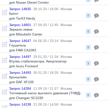
для Nissan Diesel Condor
Запрос 14835
28.10.20 / 16:00
Москва
Капот
0
0
для ТагАЗ Hardy
Запрос 14801
27.09.20 / 12:45
Москва
Зеркало левое
0
0
для Mitsubishi Canter
Запрос 14647
04.06.20 / 23:14
Москва
Глушитель
0
0
для FAW CA1083
Запрос 14497
29.01.20 / 11:34
Москва
Втулка стабилизатора
,
Амортизатор
1
0
для Isuzu Forward
Запрос 14493
26.01.20 / 18:28
Москва
Кронштейн
0
0
для DAF XF105
Запрос 14284
11.09.19 / 21:57
Москва
Топливный насос высокого давления (ТНВД)
0
0
для Changan SC1030
Запрос 14238
21.08.19 / 14:58
Москва