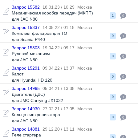
Запрос 15582
18.01.23 / 10:29
Москва
Механическая коробка передач (МКПП)
1
0
для JAC N80
Запрос 15337
14.05.22 / 01:18
Москва
Комплект фильтров для ТО
0
1
для Scania P440
Запрос 15303
19.04.22 / 09:17
Москва
Рулевой механизм
0
0
для JAC N80
Запрос 15291
09.04.22 / 13:37
Москва
Капот
0
0
для Hyundai HD 120
Запрос 14965
05.04.21 / 13:38
Москва
Двигатель (ДВС)
0
1
для JMC Carrying JX1032
Запрос 14930
27.02.21 / 17:05
Москва
Кольцо синхронизатора
0
0
для JAC N80
Запрос 14881
29.12.20 / 13:11
Москва
Реле стартера
0
0