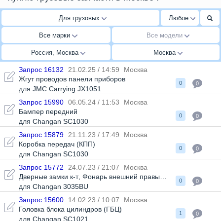
Для грузовых
Любое
Все марки
Все модели
Россия, Москва
Москва
Запрос 16132
21.02.25 / 14:59
Москва
Жгут проводов панели приборов
0
0
для JMC Carrying JX1051
Запрос 15990
06.05.24 / 11:53
Москва
Бампер передний
0
0
для Changan SC1030
Запрос 15879
21.11.23 / 17:49
Москва
Коробка передач (КПП)
0
0
для Changan SC1030
Запрос 15772
24.07.23 / 21:07
Москва
Дверные замки к-т
,
Фонарь внешний правый в сборе
0
0
для Changan 3035BU
Запрос 15600
14.02.23 / 10:07
Москва
Головка блока цилиндров (ГБЦ)
1
0
для Changan SC1021