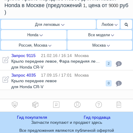
Honda в Москве
(предложений
, цена от
руб
1
9000
)
Для легковых
Любое
Honda
Все модели
Россия, Москва
Москва
Запрос 9115
21.02.16 / 16:14
Москва
Крыло переднее левое
,
Фара передняя левая
2
0
для Honda CR-V
Запрос 4035
17.09.15 / 17:01
Москва
Крыло переднее левое
0
1
для Honda CR-V
Гид покупателя
Гид продавца
Запчасти покупают и продают здесь
Все предложения являются публичной офертой