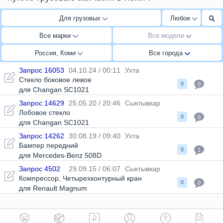
Для грузовых
Любое
Все марки
Все модели
Россия, Коми
Все города
Запрос 16053
04.10.24 / 00:11
Ухта
Стекло боковое левое
0
0
для Changan SC1021
Запрос 14629
25.05.20 / 20:46
Сыктывкар
Лобовое стекло
0
0
для Changan SC1021
Запрос 14262
30.08.19 / 09:40
Ухта
Бампер передний
0
1
для Mercedes-Benz 508D
Запрос 4502
29.09.15 / 06:07
Сыктывкар
Компрессор
,
Четырехконтурный кран
0
0
для Renault Magnum