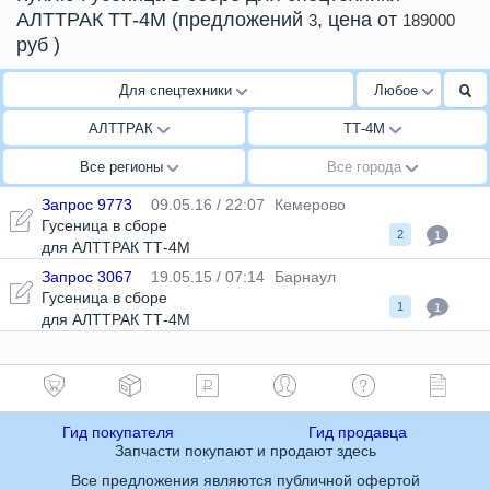
АЛТТРАК ТТ-4М
(предложений
, цена от
3
189000
руб
)
Для спецтехники
Любое
АЛТТРАК
ТТ-4М
Все регионы
Все города
Запрос 9773
09.05.16 / 22:07
Кемерово
Гусеница в сборе
2
1
для АЛТТРАК ТТ-4М
Запрос 3067
19.05.15 / 07:14
Барнаул
Гусеница в сборе
1
1
для АЛТТРАК ТТ-4М
Гид покупателя
Гид продавца
Запчасти покупают и продают здесь
Все предложения являются публичной офертой