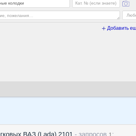
Добавить ещ
гковых ВАЗ (Lada) 2101
- запросов
:
1