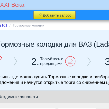
 XXI Века
Добавить запрос
2101
Тормозные колодки
Тормозные колодки для ВАЗ (Lad
2.
3
Торгуйтесь с
продавцами
азины где можно купить Тормозные колодки и разборк
дложения и начнутся открытые торги со снижением ц
бходимые запчасти: