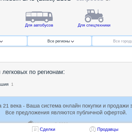
Для автобусов
Для спецтехники
Все регионы
Все горо
:
 легковых по регионам
ашия
1
Российская Торговая Система 21 века - Ваша система онлайн пок
Все предложения являются публичной офертой.
© 2026
dir@rts21.ru
1.1
Сделки
Продавцы