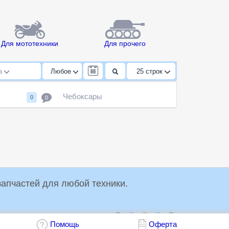
Для мототехники
Для прочего
да
Любое
25
строк
Чебоксары
0
0
упки и продажи запчастей для любой техники.
Обсудить:
Помощь
Оферта