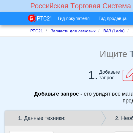
Российская Tорговая Cистема
Гид покупателя
Гид продавца
РТС21
Запчасти для легковых
ВАЗ (Lada)
Ищите
1.
Добавьте
запрос
Добавьте запрос
- его увидят все маг
пре
1. Данные техники:
2. Нео