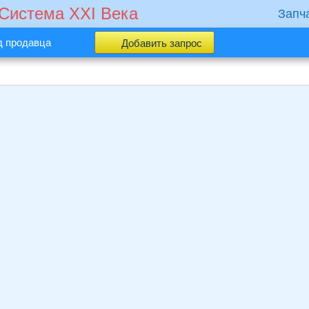
 Cистема XXI Века
Запч
д продавца
Добавить запрос