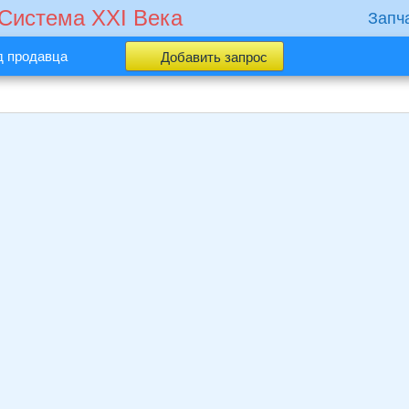
 Cистема XXI Века
Запч
д продавца
Добавить запрос