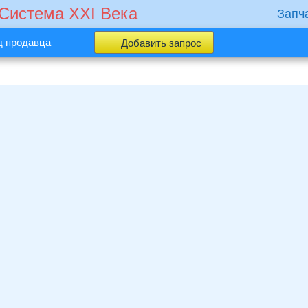
 Cистема XXI Века
Запч
д продавца
Добавить запрос