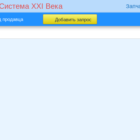
 Cистема XXI Века
Запч
д продавца
Добавить запрос