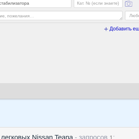
Добавить ещ
 легковых Nissan Teana
- запросов
:
1