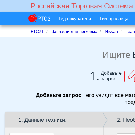
Российская Tорговая Cистема
Гид покупателя
Гид продавца
РТС21
Запчасти для легковых
Nissan
Tea
Ищите
1.
Добавьте
запрос
Добавьте запрос
- его увидят все маг
пре
1. Данные техники:
2. Нео