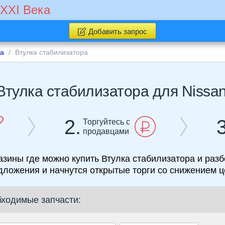
 XXI Века
Добавить запрос
na
Втулка стабилизатора
Втулка стабилизатора для Nissa
2.
3
Торгуйтесь с
продавцами
азины где можно купить Втулка стабилизатора и разб
дложения и начнутся открытые торги со снижением ц
бходимые запчасти: