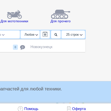
Для мототехники
Для прочего
да
Любое
25
строк
Новокузнецк
0
0
упки и продажи запчастей для любой техники.
Обсудить:
Помощь
Оферта