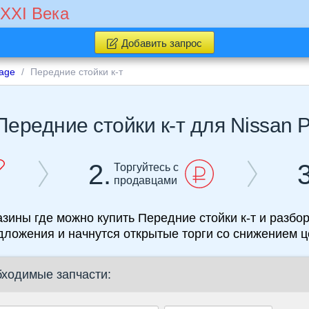
 XXI Века
Добавить запрос
age
Передние стойки к-т
Передние стойки к-т для Nissan 
2.
3
Торгуйтесь с
продавцами
азины где можно купить Передние стойки к-т и разбор
дложения и начнутся открытые торги со снижением ц
бходимые запчасти: