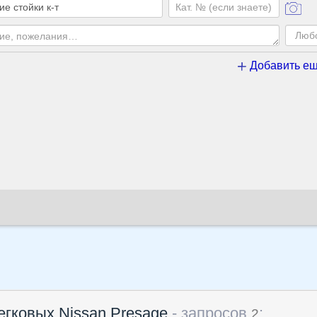
Добавить ещ
егковых Nissan Presage
- запросов
:
2