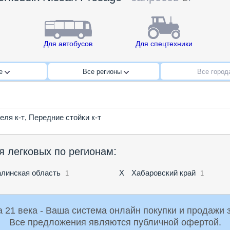
Для автобусов
Для спецтехники
ge
Все регионы
Все горо
еля к-т
,
Передние стойки к-т
:
я легковых по регионам
линская область
Х
Хабаровский край
1
1
Российская Торговая Система 21 века - Ваша система онлайн пок
Все предложения являются публичной офертой.