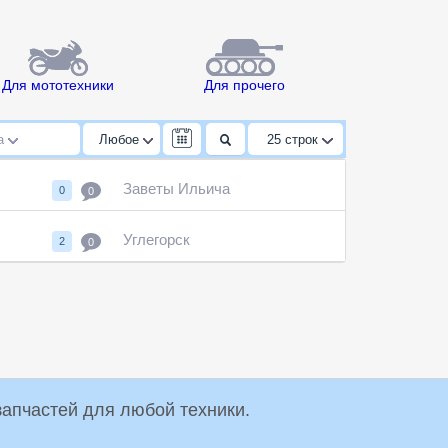
Для мототехники
Для прочего
да
Любое
25
строк
Заветы Ильича
0
0
Углегорск
2
0
упки и продажи запчастей для любой техники.