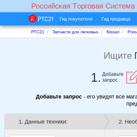
Российская Tорговая Cистема
Гид покупателя
Гид продавца
РТС21
Запчасти для легковых
Nissan
Pres
Ищите
1.
Добавьте
запрос
Добавьте запрос
- его увидят все маг
пре
1. Данные техники:
2. Нео