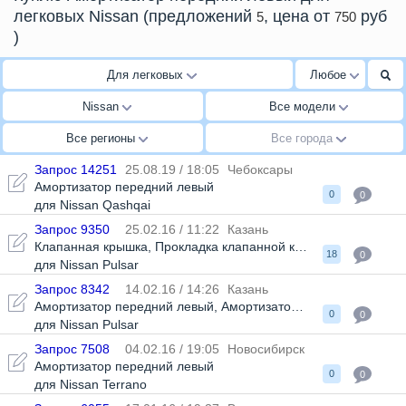
легковых Nissan
(предложений
, цена от
руб
5
750
)
Для легковых
Любое
Nissan
Все модели
Все регионы
Все города
Запрос 14251
25.08.19 / 18:05
Чебоксары
Амортизатор передний левый
0
0
для Nissan Qashqai
Запрос 9350
25.02.16 / 11:22
Казань
Клапанная крышка
,
Прокладка клапанной крышки
,
Амортизат
18
0
для Nissan Pulsar
Запрос 8342
14.02.16 / 14:26
Казань
Амортизатор передний левый
,
Амортизатор передний правы
0
0
для Nissan Pulsar
Запрос 7508
04.02.16 / 19:05
Новосибирск
Амортизатор передний левый
0
0
для Nissan Terrano