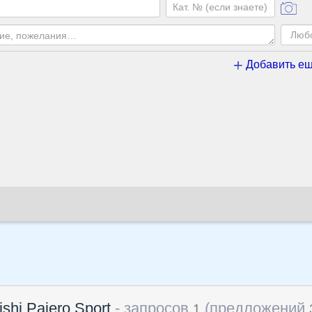
Добавить ещ
shi Pajero Sport
- запросов
(предложений
1