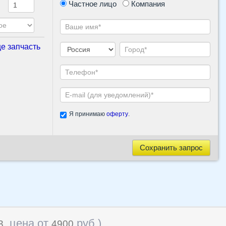
Частное лицо
Компания
е запчасть
Я принимаю
оферту
.
Сохранить запрос
, цена от
руб
)
3
4900