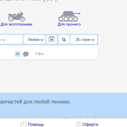
Для мототехники
Для прочего
да
Любое
25
строк
Уфа
25
1
упки и продажи запчастей для любой техники.
Обсудить:
Помощь
Оферта