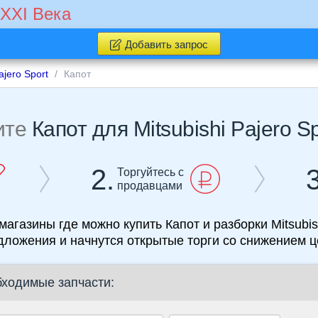
 XXI Века
Добавить запрос
ajero Sport
Капот
ите
Капот для Mitsubishi Pajero Sp
2.
3
Торгуйтесь с
продавцами
магазины где можно купить Капот и разборки Mitsubish
дложения и начнутся открытые торги со снижением ц
бходимые запчасти: