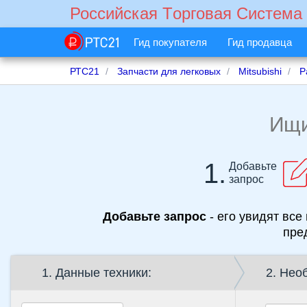
Российская Tорговая Cистема
Гид покупателя
Гид продавца
РТС21
Запчасти для легковых
Mitsubishi
P
Ищ
1.
Добавьте
запрос
Добавьте запрос
- его увидят все 
пре
1. Данные техники:
2. Нео