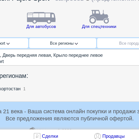
Для автобусов
Для спецтехники
port
Все регионы
Все горо
,
Дверь передняя левая
,
Крыло переднее левое
rt
:
 регионам
ортостан
1
Российская Торговая Система 21 века - Ваша система онлайн пок
Все предложения являются публичной офертой.
© 2026
dir@rts21.ru
1.1
Сделки
Продавцы