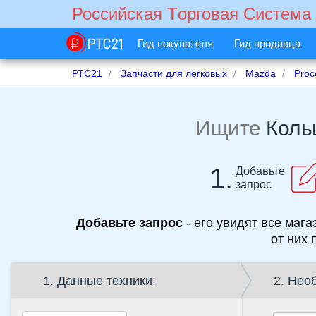
Российская Tорговая Cистема
Гид покупателя
Гид продавца
РТС21
Запчасти для легковых
Mazda
Proc
Ищите
Коль
1.
Добавьте
запрос
Добавьте запрос
- его увидят все мага
от них 
1. Данные техники:
2. Нео