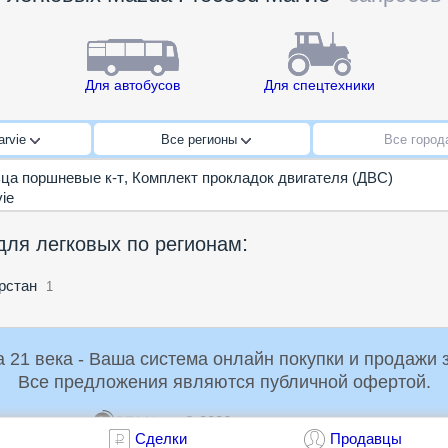
Для автобусов
Для спецтехники
arvie
Все регионы
Все горо
ца поршневые к-т
,
Комплект прокладок двигателя (ДВС)
ie
:
для легковых по регионам
рстан
1
Российская Торговая Система 21 века - Ваша система онлайн пок
Все предложения являются публичной офертой.
© 2026
dir@rts21.ru
1.1
Сделки
Продавцы