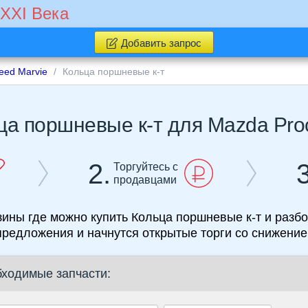
 XXI Века
Добавить запрос
eed Marvie
Кольца поршневые к-т
ца поршневые к-т для Mazda Pro
2.
3
Торгуйтесь с
продавцами
зины где можно купить Кольца поршневые к-т и разбо
предложения и начнутся открытые торги со снижение
бходимые запчасти: