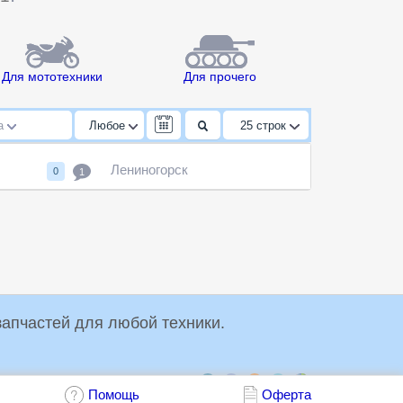
Для мототехники
Для прочего
да
Любое
25
строк
Лениногорск
0
1
упки и продажи запчастей для любой техники.
Обсудить:
Помощь
Оферта