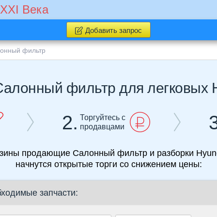
 XXI Века
Добавить запрос
онный фильтр
Салонный фильтр для легковых 
2.
3
Торгуйтесь с
продавцами
азины продающие Салонный фильтр и разборки Hyund
начнутся открытые торги со снижением цены:
бходимые запчасти: