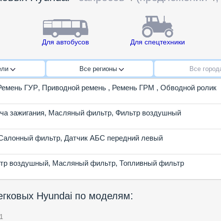
Для автобусов
Для спецтехники
ели
Все регионы
Все горо
Ремень ГУР
,
Приводной ремень
,
Ремень ГРМ
,
Обводной ролик
ча зажигания
,
Масляный фильтр
,
Фильтр воздушный
Салонный фильтр
,
Датчик АБС передний левый
тр воздушный
,
Масляный фильтр
,
Топливный фильтр
:
егковых Hyundai по моделям
1