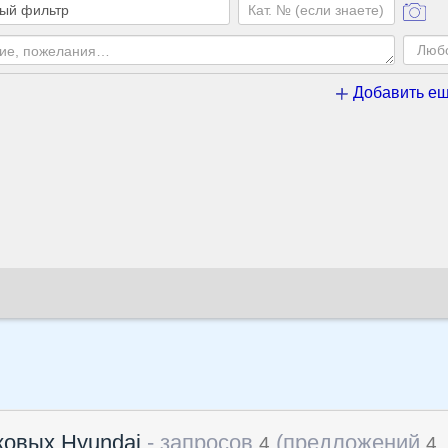
Добавить ещ
ковых Hyundai
- запросов
(предложений
,
4
4