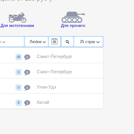
Для мототехники
Для прочего
да
Любое
25
строк
Санкт-Петербург
45
5
Санкт-Петербург
0
8
Улан-Удэ
0
0
Аксай
8
1