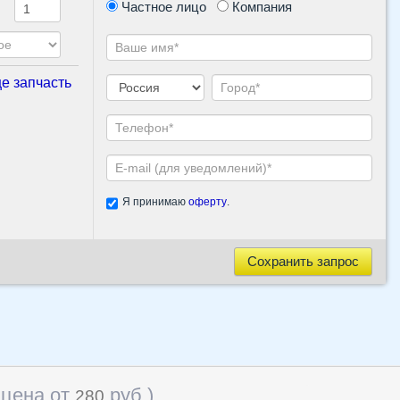
Частное лицо
Компания
е запчасть
Я принимаю
оферту
.
Сохранить запрос
 цена от
руб
)
280