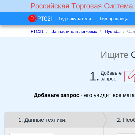
Российская Tорговая Cистема
Гид покупателя
Гид продавца
РТС21
Запчасти для легковых
Hyundai
Сал
Ищите
1.
Добавьте
запрос
Добавьте запрос
- его увидят все маг
1. Данные техники:
2. Нео