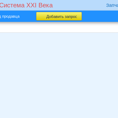
 Cистема XXI Века
Запч
д продавца
Добавить запрос